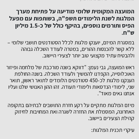
המועצה המקומית שלומי מודיעה על פתיחת מערך
המלגות לשנת הלימודים תשפ"ה, בשותפות עם מפעל
הפיס ותורמים נוספים, בהיקף כולל של כ-1.5 מיליון
ש"ח.
במסגרת המיזם, יוענקו מלגות לכלל הסטודנטים תושבי שלומי –
ללא קשר להכנסות ההורים, במטרה לעודד השכלה גבוהה
ולהבטיח עתיד מקצועי טוב יותר לצעירי היישוב.
ראש המועצה, גבי נעמן: "דווקא בשנה מורכבת של מלחמה ופיזור
האוכלוסייה, הקפדנו להמשיך ולעודד השכלה. בשנה החולפת
הענקנו מלגות לכ-450 סטודנטים הלומדים לתואר ראשון, תואר
שני, לימודי הנדסאות ולימודי תעודה. זהו ההון האנושי שלנו ועליו
אנחנו גאים מאוד".
מיזם המלגות מתקיים על רקע חזרת התושבים לבתיהם בתקופה
האחרונה, המסמלת את החזרה לשגרה ואת המחויבות לחיזוק
קהילת הצעירים ביישוב.
עיקרי תכנית המלגות: