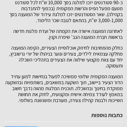
כ-90 סטודנטים יזכו למלגה בסך 10,000 ש"ח לכל סטודנט
מטעם מפעל הפיס והרשות המקומית (בכפוף להתנדבות
בקהילה). שאר הסטודנטים יזכו למלגת עידוד של המועצה בסך
3,000-1,000 ש"ח, בהתאם לגובה שכר הלימוד.
לאחרונה המועצה אישרה את הקמתה של ועדת מלגות חדשה
בראשות חברת המועצה הגב' שיפרה וקנין.
כחלק מהמחויבות לחיזוק אוכלוסיית הצעירים, הקימה המועצה
מחלקה עצמאית לילדים, צעירים ונוער בניהולו של יורי גרשוביץ,
יחד עם צוות מקצועי שילווה את הצעירים בתהליכי השכלה
ותעסוקה.
המועצה המקומית שלומי ממשיכה לפעול בנחישות למען עתיד
הדור הצעיר ביישוב, תוך השקעה במשאבים, בשותפויות ובהשקעה
ממוקדת בחינוך ובהשכלה. תוכנית המלגות מהווה נדבך חשוב
במאמץ לעודד צמיחה אישית ומקצועית, לחזק את תחושת
השייכות ולבנות קהילה צעירה, מעורבת ומשגשגת בשלומי.
כתבות נוספות