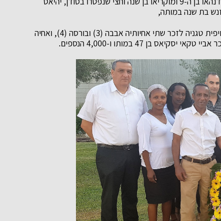
הנופלים וביניהם הגברת ברקה לגסה לזכרם של בניה אדנהאו בן ה-9 ומוקריאו בן שנה וחצי שנפטרו בסודן, יהיאס
זנש בת שנה במותה,
טאנגווצ' מלקמו לזכר בנה אמסיהו פקדו בן 27 במותו ויפית טגניה לזכר שתי אחיותיה אבבה (3) ובורסה (4), ואחיה
ס בן 47 במותו ו-4,000 הנספים.