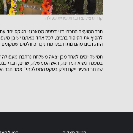
קרדיט צילום: דוברות עיריית עפולה.
חבר המועצה הנוכחי דני דסטה ממארגני הטקס יחד עם ח
להפיץ את הסיפור ברבים, לכל אחד מאתנו יש בן משפחה
הזה. רבים מהם נותרו באדמת נֵיכָר כחולמים שמקומם ק
חמישה ימים לאחר מכן יצאה משלחת נרחבת מעפולה 
במעמד נשיא המדינה, ראש הממשלה, שרים, חברי כנסת 
שהדור הצעיר ייקח חלק בטקס הממלכתי" אמר חבר המ
המייל האדום
המייל האד