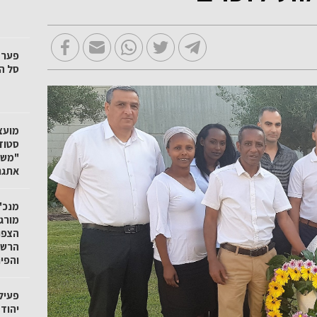
סל הק
"משק
אתגר
מנכ"ל
מורגנ
הצפו
הרשו
והפי
פעיל
יהוד