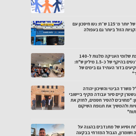
פער של יותר מ־125 ש״ח: נטו חיסכון עם
ניות הזול ביותר גם בעפולה
מועצת שלומי העניקה מלגות ל-140
סטודנטים בהיקף של כ-1.5 מיליון ש"ח:
יעים בדור העתיד גם בימים של
"
 משרד הבינוי והשיכון יהודה
שטרן קיים סיור עבודה מקיף ביישובי
ן: "מחויבים להסיר חסמים, לחזק את
יות ולהמשיך את תנופת השיקום
תוח"
ות וסיוע של מתנדבים בהגנה על
ה ושומרון, הגבול המזרחי בבקעה