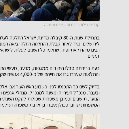
קרדיט צילום: דוברות עיריית עפולה.
בתחילת שנות ה-80 קיבלה מדינת ישראל ה
לירושלים. מיד לאחר קבלת ההחלטה החלה יציאה המונית
רבים מיהודי אתיופיה, שחלמו כל השנים לעלות לישראל
זמניים.
בעת בריחתם סבלו היהודים ממגפות, מרעב, מעשי התנ
והתלאות שעברו גבו את חייהם של כ-4,000 אנשים שקיפחו את חייהם בניסיון להגשים את החלום ולעלות לישראל.
בדיוק לשם כך התכנסו לפני כשבוע ראש העיר אבי אלקבץ
ובעבר, מנכ"ל העירייה ומשנה למנכ"ל, מנהלי אגפים ומח
הנוער, תושבים וכמובן משפחות שכולות לטקס השנתי ה
המשפחות שרובן ככולן איבדו בן או בת משפחה ושילמו 