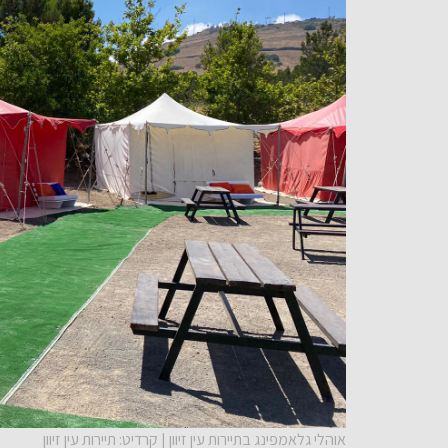
אוהלי גלאמפינג בתיירות עין זיוון | קרדיט: תיירות עין זיוון