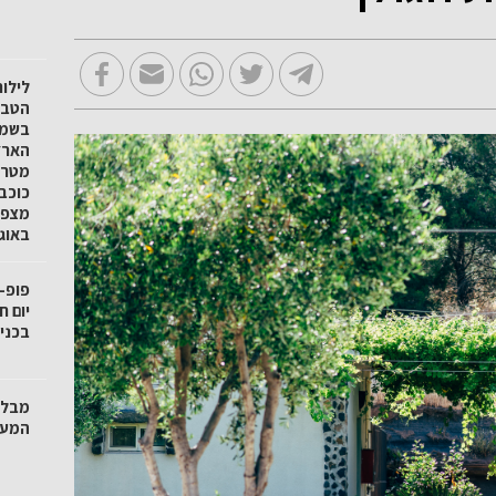
לילו
הטבע 
בשמו
הארץ
מטר 
כוכב
באוגוסט
פופ-
בכניס
מבלי
המער