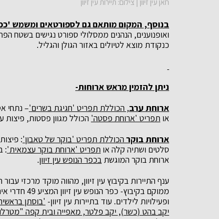
חאן עין זיוון | צילום: תיירות עין זיוון
בנוסף, המקום מותאם גם לספורטאים ומשמש 'כפר
ואופנוענים, הנהנים ממסלולי ספורט נגישים בשטח הפ
כנקודת מוצא לטיולים באזור הגולן והגליל.
ניתן להזמין מראש ארוחות-
ארוחת ערב
, הכוללת תפריט 'חגיגת בשרים'
– נתחי אס
או
תפריט 'ארוחת פסטה'
הכולל מגוון פסטות, פיצות ע
ארוחת בוקר
הכוללת תפריט 'בוקר של טאבון'
: פיצות
סלטים ושתיה קלה או
תפריט 'ארוחת בוקר עצמאית'
: ב
ארוחת בוקר המוגשת
בכפר הנופש עין זיוון
.
ענף התיירות בקיבוץ עין זיוון, מהווה מוקד מרכזי עב
ממוקם בקיבוץ- 
ופעילויות לילדים. עוד בתיירות עין זיוון-
'בוסתן בראשית
יקב בהט (כשר), יקב פלטר, מאפייה ובית קפה "מטרלו",