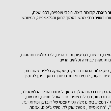
 ריצה'
: קבוצות ריצה, רוכבי אופניים, רכבי שטח,
תוח ובאוויר הנקי ממש בסמוך לחאן והגלאמפינג, המשמש
אדו, פרגיות, נקניקיות וקבב הבית, לצד סלטים ותוספות,
ם תוספות לבחירה וסלטים טריים.
, פוקאצ'ות הנאפות במקום, שקשוקה גלילית משובחת,
יצים, ירקות, לחמים ומבחר גבינות. בנוסף, ניתן להזמין
ור המבקרים ברמת הגולן. בסמוך למתחם החאן והגלאמפינג,
כפר הנופש עין זיוון המציע 49 חדרי אירוח ובקתות בגדלים שונים, חדר אוכל, חנויות, סדנאות,
'- המציע בימים אלה קטיף עצמי של דובדבן ופירות יער,
 "החומוסייה", מפעל שוקולד, טיולי ג'יפים, אמנות