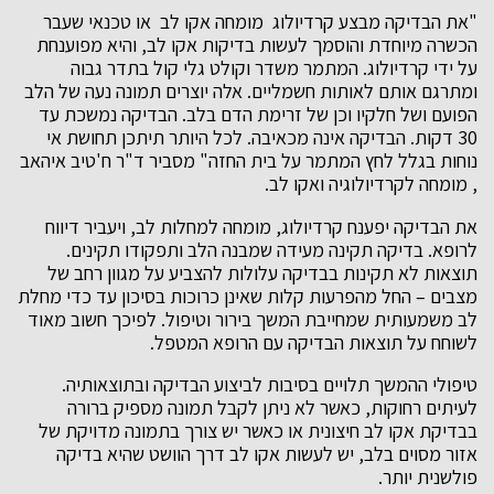
"את הבדיקה מבצע קרדיולוג מומחה אקו לב או טכנאי שעבר
הכשרה מיוחדת והוסמך לעשות בדיקות אקו לב, והיא מפוענחת
על ידי קרדיולוג. המתמר משדר וקולט גלי קול בתדר גבוה
ומתרגם אותם לאותות חשמליים. אלה יוצרים תמונה נעה של הלב
הפועם ושל חלקיו וכן של זרימת הדם בלב. הבדיקה נמשכת עד
30 דקות. הבדיקה אינה מכאיבה. לכל היותר תיתכן תחושת אי
נוחות בגלל לחץ המתמר על בית החזה" מסביר ד"ר ח'טיב איהאב
, מומחה לקרדיולוגיה ואקו לב.
את הבדיקה יפענח קרדיולוג, מומחה למחלות לב, ויעביר דיווח
לרופא. בדיקה תקינה מעידה שמבנה הלב ותפקודו תקינים.
תוצאות לא תקינות בבדיקה עלולות להצביע על מגוון רחב של
מצבים – החל מהפרעות קלות שאינן כרוכות בסיכון עד כדי מחלת
לב משמעותית שמחייבת המשך בירור וטיפול. לפיכך חשוב מאוד
לשוחח על תוצאות הבדיקה עם הרופא המטפל.
טיפולי ההמשך תלויים בסיבות לביצוע הבדיקה ובתוצאותיה.
לעיתים רחוקות, כאשר לא ניתן לקבל תמונה מספיק ברורה
בבדיקת אקו לב חיצונית או כאשר יש צורך בתמונה מדויקת של
אזור מסוים בלב, יש לעשות אקו לב דרך הוושט שהיא בדיקה
פולשנית יותר.