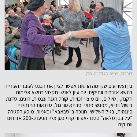
דוברות עיריית מגדל העמק
בין האירועים שקיימה הרשות אפשר לציין את הכנס לעובדי העירייה
בנושא אזרחים וותיקים, יום עיון לאנשי מקצוע בנושא אלימות
וזקנה, , טיולים, יום מיצוי זכויות, קורס הגנה עצמית, חוגים, סדנת
בישול בריא, מפגשי פנאי 'סבתא סורגת', סדנאות התנהלות
פיננסית, בגיל השלישי, חנוכה ב"סבאבא" וכאמור, מופע הסגירה
"על בטן מלאה" סטנד-אפ וריקודי בטן אליו הגיעו כ-200 אזרחים
וותיקים.