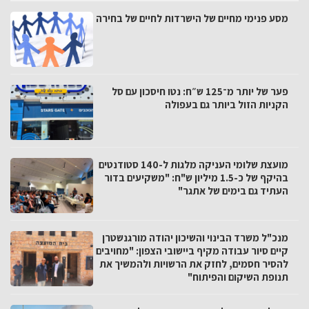
מסע פנימי מחיים של הישרדות לחיים של בחירה
פער של יותר מ־125 ש״ח: נטו חיסכון עם סל
הקניות הזול ביותר גם בעפולה
מועצת שלומי העניקה מלגות ל-140 סטודנטים
בהיקף של כ-1.5 מיליון ש"ח: "משקיעים בדור
העתיד גם בימים של אתגר"
מנכ"ל משרד הבינוי והשיכון יהודה מורגנשטרן
קיים סיור עבודה מקיף ביישובי הצפון: "מחויבים
להסיר חסמים, לחזק את הרשויות ולהמשיך את
תנופת השיקום והפיתוח"