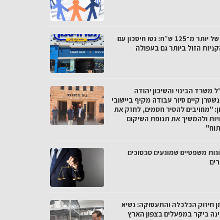
פער של יותר מ־125 ש״ח: נטו חיסכון עם
ניות הזול ביותר גם בעפולה
 משרד הבינוי והשיכון יהודה
שטרן קיים סיור עבודה מקיף ביישובי
ן: "מחויבים להסיר חסמים, לחזק את
יות ולהמשיך את תנופת השיקום
תוח"
נות משפטיים שמונעים סכסוכים
רים
ן חיזוק הכלכלה והתעסוקה: נשיא
נה ביקר במפעלים בצפון הארץ