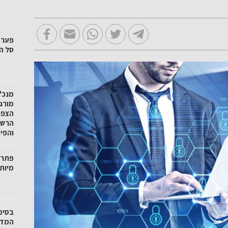
סל הק
מנכ"ל
מורגנ
הצפו
הרשו
והפי
פתרו
מיות
בסימ
המדי