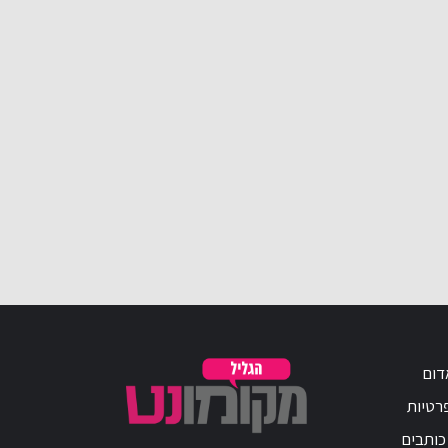
דום
פרטיות
כותבים