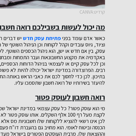
קרדיט:CANVA
מה יכול לעשות בשבילכם רואה חשבון
כאשר אדם עומד בפני
פתיחת עסק חדש
יש דברים ר
וציוד, גיוס עובדים וקהל לקוחות וכן הניהול השוטף של
עסק, בין אם חדש או ישן, הוא ניהול הכספים השוטף. 
באקדמיה את מקצוע החשבונאות ועבר התמחות ומבחני 
וכן לכל עסק קיים או לעצמאי בניהול הדוחות הכספיים,
רבים. הפרוצדורה במדינת ישראל יכולה להיות לא פשו
בתיכון. לכן כדי לחסוך לכם את כאבי הראש באותה הת
להיעזר בשירותיו של רואה חשבון שתסמכו עליו.
רואה חשבון לעוסק פטור
מי הוא עוסק פטור? כל עסק עצמאי במדינת ישראל שמ
לקצת מעל רף 100 אלף השקלים. אותו עוס
לכן אינו רשאי להוציא ללקוחות שלו חשבוניות מס אל
הכנסה וביטוח לאומי. הוא מחויב גם בהעברת דו"ח פע
וההוצאות שלו. מרבית העוסקים הפטורים בישראל מעדיפ