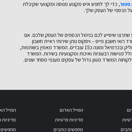
פטור
, כדי לך לחפש איש מקצוע מנוסה ומקצועי שקיבלת
הול הכספי של העסק שלך.
ע שתרצו שיסייע לכם בניהול הכספים של העסק שלכם. אם
ד רואי חשבון פייס – ויסקוס נותן שירותי ראיית חשבון
לעסקים, חברות ויחידים למשרד שני סניפים בקרית ביאליק ובכרמיאל ומונה כ15 עובדים. המשרד מאמין בשותפות,
ולל פגישות רבעוניות ואיכות ומקצועיות בשירות. המשרד
 לקוחות המשרד מגוון גדול של עסקים מענפי מסחר שונים.
ום
המייל האדום
המייל הא
טיות
מדיניות פרטיות
מדיניות 
ותבים
מחפשים כותבים
מחפשים 