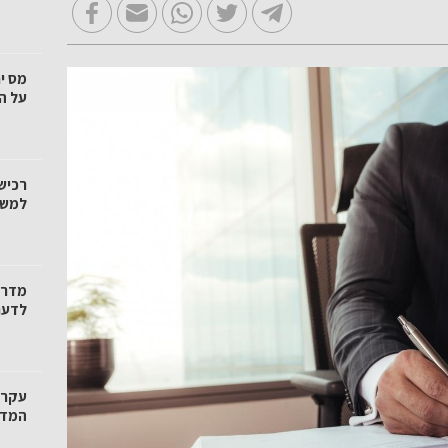
מס י
על ה
רכיש
למשק
מדרי
לדעת
עקרו
המדרי