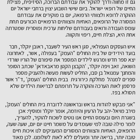
גם זו מחווה ודרך להוקיר את עבודתם הברוכה, הסיזיפית, מצילת
החיים של רופאי ישראל. ביום שישי השבוע יצוין ברחבי ישראל יום
ההוקרה לרופא ולצוותי הרפואה, יום בו מוקירים את עבודתם
המסורה של הרופאים, האחיות והצוותים הרפואיים הכורעים תחת
עומס העבודה ורואים בעבודתם שליחות ערכית ומוסרית שמטרתה
אחת היא, הצלת חיים, ריפוי ותקווה.
איש העסקים העפולאי, סגן ראש העיר לשעבר, ראובן יוקלר, חבר
בועד הידידים של בית החולים "העמק" בעפולה , אשר, לאחרונה
יצא ספר חדש ומרגש לילדים המספר את סיפורם של הוריו שורדי
השואה, זאב ויפה יוקלר, 'הקבצן הקטן מראבאדאן' שכתב הסופר
והמחנך עמנואל בן סבו, החליט לעשות מעשה ולהעניק מספר
ספרים למנהל מחלקת כירורגית בבית החולים 'העמק' ,ד"ר אשר
פרסמן לאות הערכה והוקרה על תרומתם לבריאות הילדים שלא
תסולא בפז.
"אני מבקש להודות בראש ובראשונה לדוברת בית החולים 'העמק',
מירב מויאל-יהב על הרעיון והיוזמה, אומר יוקלר ומוסיף: אכן
בשגרת היום ובעומס החיים אנו נוטים לשכוח להוקיר, להעריך,
לומר מילה טובה למי שעומדים על משמר חיינו יום יום, שעה שעה,
הרופאים, האחיות והצוותים המסורים המעניקים לנו איכות חיים
טובה יותר, בריאה יותר ופועלים ללא לאות לשלומנו. לכן מאוד