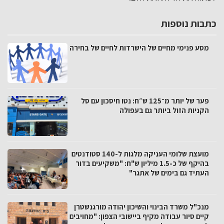
כתבות נוספות
מסע פנימי מחיים של הישרדות לחיים של בחירה
פער של יותר מ־125 ש״ח: נטו חיסכון עם סל
הקניות הזול ביותר גם בעפולה
מועצת שלומי העניקה מלגות ל-140 סטודנטים
בהיקף של כ-1.5 מיליון ש"ח: "משקיעים בדור
העתיד גם בימים של אתגר"
מנכ"ל משרד הבינוי והשיכון יהודה מורגנשטרן
קיים סיור עבודה מקיף ביישובי הצפון: "מחויבים