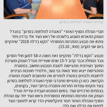
קרדיט: האגודה למלחמה בסרטן.
חברי הנהלת הסניף האזורי "האגודה למלחמה בסרטן" במגדל
העמק התארחו השבוע בלשכתו של ראש העיר אלי ברדה ויחד
פתחו את מבצע ההתרמה המסורתי "הקש בדלת 2018" שיתקיים
ביום שני הקרוב (מחר, 15.10).
מבצע "הקש בדלת" מתקיים זאת השנה ה-58 למען חולי הסרטן
ונגד המחלה וכבר קרוב ל-15 שנים שעיריית מגדל העמק ומערכת
החינוך העירונית מתגייסות לטובת המבצע החשוב. במסגרת
ההתגייסות ייצאו מחר מאות בני נוער, תלמידי חטיבות הביניים
לרחובות ולבתים במטרה להתרים את התושבים לטובת המטרה
הקדושה. כמו כן התגייסו מתנדבי סניף האגודה למלחמה בסרטן
בעיר והקימו עמדות התרמה והסברה ברחבי העיר, בקניונים,
בצמתים מרכזיים ועוד. בסיום המפגש העבירה עיריית מגדל
העמק את התרומה הפותחת המסורתית וראש העיר יחד עם הנהלת
הסניף ומנהלת האזור תמר פינקלשטיין-הדר קראו לתושבי העיר
לפתוח את הדלת ואת הלב.