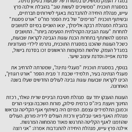
במגדל העמק ממשיכים במסורת של שבועות בסימן נתינה.
במסגרת תוכנית "ממשיכים לעשות טוב" בהובלת אילנה פרץ
עייש, מנהלת היחידה להתנדבות באגף לשירותים חברתיים,
ובשיתוף תוכנית "מרימים" של בית הספר מח"ט "אורט פסגות"
בהובלת המנהלת רבקה אלימלך, יצאו השניים במיזם לתושבים
לתחרות "עוגת הגבינה הקהילתית הטעימה ביותר". התושבים
הוזמנו להשתתף בתחרות הכנת עוגות הגבינה לקראת שבועות,
כשכל העוגות שהוכנו במסגרת התוכנית, נתרמו לילדי מועדוניות
במגדל העמק. שלושת המקומות הראשונים זכו בסדנת בישול,
סדנת אפייה וסדנת עיצוב שיער.
בנוסף, במסגרת תוכנית "מעגלי נתינה", שמטרתה להרחיב את
מעגלי הנתינה בעיר, תלמידי שכבת ז׳ מבית הספר "אורט רוגוזין",
הכינו לקראת שבועות עוגות גבינה לעולים החדשים שעלו בשנה
האחרונה.
העוגות הוענקו יחד עם מנהלת חטיבת הביניים שרית טאלר, רכזת
החינוך ויועצת ביה"ס כרמית סילוק, מורות השכבה ונציגי הורים
וכמובן התלמידים עצמם. המיזם היה בשיתוף אגף הקליטה ובראשו
מנהלת האגף פאני טבלוביץ ורכזת העולים לידיה פורמן. העולים
שהוזמנו לאגף הקליטה התרגשו מאוד מהמחווה המרגשת.
אילנה פרץ עייש, מנהלת היחידה להתנדבות אמרה: "אני רוצה