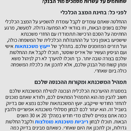
שחותמים על עשרות מסמכים מול הבנק?
לפני כל: בחינת המצב הכלכלי
ההחלטה שאתם עומדים לקבל עומדת להשפיע על המצב הכלכלי
שלכם בשנים הבאות, וזו בוודאי לא הפתעה גדולה. למעשה, מרגע
החתימה על הסכם הרכישה תתמודדו עם החזרי משכנתא
שישפיעו באופן ניכר על ההתנהלות הכלכלית של המשפחה כולה,
ועל תזרים המזומנים שלכם. בתהליך של
ייעוץ משכנתאות
אישי
ועם הניסיון העשיר של איריס שוסטר, תוכלו לקבל את ההחלטות
שלכם בצורה טובה יותר. כך תוכלו להיערך לא רק לניהול משא
ומתן קשוח מול הבנק שלכם, אלא לתכנן את כלכלת המשפחה
כולה ביום שאחרי.
תמהיל המשכנתא ומקורות ההכנסה שלכם
במסגרת ההיערכות הכלכלית הנכונה לנטילת המשכנתא שלכם
חשוב להבין מה הוא התמהיל המתאים לכם, ולוודא שאתם מוכנים
להחזר החודשי שייקבע. יועץ המשכנתאות שלכם נמצא שם בדיוק
בשביל זה. הוא יעזור לכם לבחון מסלולי משכנתא אפשריים ולהבין
כמה אתם צפויים לשלם מדי חודש במהלך 20 או 30 השנים
הבאות. תוכלו לבחון
ריביות משכנתא מומלצות
ולקבל החלטות
גדולות, וכן לתכנן את היום שאחרי. כשאתם מבינים בדיוק כמה