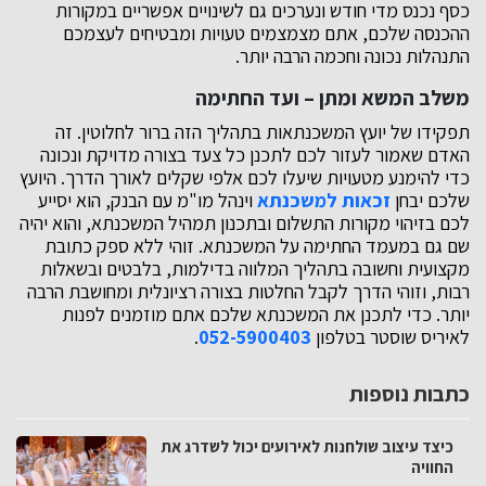
כסף נכנס מדי חודש ונערכים גם לשינויים אפשריים במקורות
ההכנסה שלכם, אתם מצמצמים טעויות ומבטיחים לעצמכם
התנהלות נכונה וחכמה הרבה יותר.
משלב המשא ומתן – ועד החתימה
תפקידו של יועץ המשכנתאות בתהליך הזה ברור לחלוטין. זה
האדם שאמור לעזור לכם לתכנן כל צעד בצורה מדויקת ונכונה
כדי להימנע מטעויות שיעלו לכם אלפי שקלים לאורך הדרך. היועץ
שלכם יבחן
זכאות למשכנתא
וינהל מו"מ עם הבנק, הוא יסייע
לכם בזיהוי מקורות התשלום ובתכנון תמהיל המשכנתא, והוא יהיה
שם גם במעמד החתימה על המשכנתא. זוהי ללא ספק כתובת
מקצועית וחשובה בתהליך המלווה בדילמות, בלבטים ובשאלות
רבות, וזוהי הדרך לקבל החלטות בצורה רציונלית ומחושבת הרבה
יותר. כדי לתכנן את המשכנתא שלכם אתם מוזמנים לפנות
לאיריס שוסטר בטלפון
052-5900403
.
כתבות נוספות
כיצד עיצוב שולחנות לאירועים יכול לשדרג את
החוויה