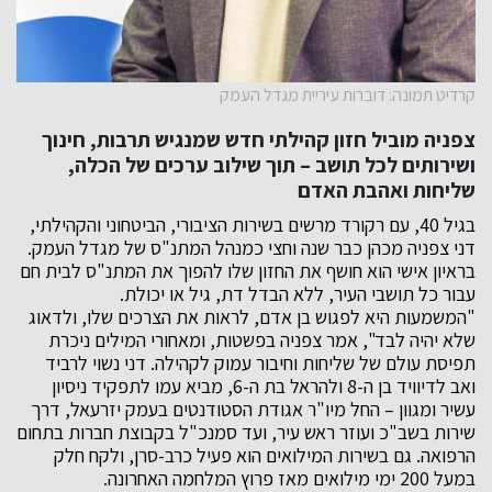
קרדיט תמונה: דוברות עיריית מגדל העמק
צפניה מוביל חזון קהילתי חדש שמנגיש תרבות, חינוך
ושירותים לכל תושב – תוך שילוב ערכים של הכלה,
שליחות ואהבת האדם
בגיל 40, עם רקורד מרשים בשירות הציבורי, הביטחוני והקהילתי,
דני צפניה מכהן כבר שנה וחצי כמנהל המתנ"ס של מגדל העמק.
בראיון אישי הוא חושף את החזון שלו להפוך את המתנ"ס לבית חם
עבור כל תושבי העיר, ללא הבדל דת, גיל או יכולת.
"המשמעות היא לפגוש בן אדם, לראות את הצרכים שלו, ולדאוג
שלא יהיה לבד", אמר צפניה בפשטות, ומאחורי המילים ניכרת
תפיסת עולם של שליחות וחיבור עמוק לקהילה. דני נשוי לרביד
ואב לדיוויד בן ה-8 ולהראל בת ה-6, מביא עמו לתפקיד ניסיון
עשיר ומגוון – החל מיו"ר אגודת הסטודנטים בעמק יזרעאל, דרך
שירות בשב"כ ועוזר ראש עיר, ועד סמנכ"ל בקבוצת חברות בתחום
הרפואה. גם בשירות המילואים הוא פעיל כרב-סרן, ולקח חלק
במעל 200 ימי מילואים מאז פרוץ המלחמה האחרונה.