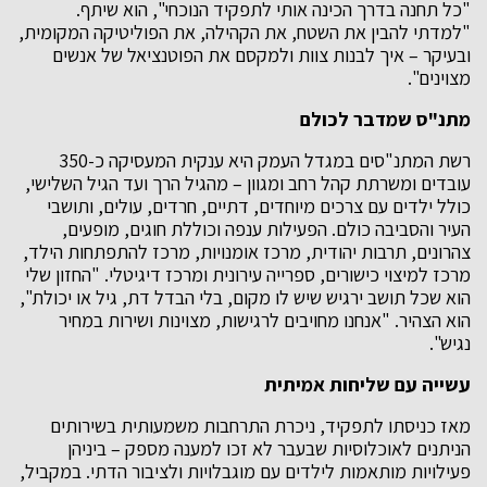
"כל תחנה בדרך הכינה אותי לתפקיד הנוכחי", הוא שיתף.
"למדתי להבין את השטח, את הקהילה, את הפוליטיקה המקומית,
ובעיקר – איך לבנות צוות ולמקסם את הפוטנציאל של אנשים
מצוינים".
מתנ"ס שמדבר לכולם
רשת המתנ"סים במגדל העמק היא ענקית המעסיקה כ-350
עובדים ומשרתת קהל רחב ומגוון – מהגיל הרך ועד הגיל השלישי,
כולל ילדים עם צרכים מיוחדים, דתיים, חרדים, עולים, ותושבי
העיר והסביבה כולם. הפעילות ענפה וכוללת חוגים, מופעים,
צהרונים, תרבות יהודית, מרכז אומנויות, מרכז להתפתחות הילד,
מרכז למיצוי כישורים, ספרייה עירונית ומרכז דיגיטלי. "החזון שלי
הוא שכל תושב ירגיש שיש לו מקום, בלי הבדל דת, גיל או יכולת",
הוא הצהיר. "אנחנו מחויבים לרגישות, מצוינות ושירות במחיר
נגיש".
עשייה עם שליחות אמיתית
מאז כניסתו לתפקיד, ניכרת התרחבות משמעותית בשירותים
הניתנים לאוכלוסיות שבעבר לא זכו למענה מספק – ביניהן
פעילויות מותאמות לילדים עם מוגבלויות ולציבור הדתי. במקביל,