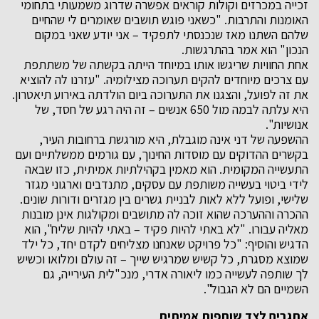
זכייה במכרזים וקולות קוראים אפשרה שדרוג משמעותי בתחומי
האומנות והתרבות. "כשאני פוגש תושבים שאומרים לי שהחיים
שלהם השתנו מאז שנכנסתי לתפקיד – אני יודע שאני במקום
הנכון" הוא אמר בהתרגשות.
אחת החוויות שריגשו אותו במיוחד הייתה בקשתה של משתתפת
עם צרכים מיוחדים להקים תערוכה מצילומיה. "עזרנו לה להוציא
את זה לפועל, והצגנו את התערוכה ביום הולדתה באירוע תיאטרון.
היא עלתה לבמה מול 650 אנשים – זה היה רגע של חסד, של
אנושיות".
ההשפעה של דני אינה מוגבלת, היא מורגשת ברחובות העיר,
בקשרים ההדוקים עם מוסדות החינוך, עם גורמים ממשלתיים ועם
התעשייה המקומית. הוא מאמין בקהילתיות אמיתית, כזו שבאה
לידי ביטוי בעשייה משותפת עם עסקים, מתנדבים וארגוני מגזר
שלישי, ופועל ללא לאות לבניית גשרים בין מגזרים ודורות שונים.
ההכרה וההערכה שהוא זוכה לה מתושבים ומקולגות אינן מובנות
מאליה עבורו. "לא באתי להיות פקיד – באתי להיות שליח", הוא
הדגיש והוסיף: "כל פרויקט שאנחנו מצליחים לקדם יחד, כל ילד
שמוצא מסגרת, כל קשיש שמרגיש שייך – זה עולם ומלואו וכשיש
לך שותפה לעשייה כמו ליאורה אדרי, מנכ"לית העירייה, גם
השמיים הם לא הגבול".
אתגרים לצד שותפות אמיתית