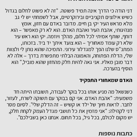
דני הודה כי הדרך אינה תמיד פשוטה. "זה לא פשוט לחלום בגדול
כשיש אילוצים תקציביים ובירוקרטיים, אבל לשמחתי יש לי גב
מלא מראש העיר יקי בן חיים. מדובר באדם עם חזון, אומץ
מנהיגותי, אהבת העיר ואהבת האדם. הוא לא רק מאפשר – הוא
דוחף, שותף אמיתי לכל חלום, מהלך ויוזמה. יקי הוא ראש עיר
שלא רק עומד מאחוריך – הוא צועד איתך יד ביד. בזכותו,
המתנ"ס שלנו הפך למגדלור עירוני. התמיכה שהוא נותן לי ולצוות
שלי, הדלת הפתוחה, והאמונה הבלתי מתפשרת בדרך – אלה לא
דבר מובן מאליו. אני גאה להיות חלק מהחזון שהוא מוביל," הוא
הוסיף בהערכה.
האדם שמאחורי התפקיד
כשנשאל מה מניע אותו בכל בוקר לעבודה, תשובתו הייתה חד
משמעית: "אהבת האדם. אני קם בבוקר עם תשוקה לשרת, לעזור,
לחבר. לראות חיוך של ילד או קשיש – זה הדלק שלי". לסיום מסר
דני לקהילה: "אני מזמין את כל תושבי מגדל העמק לקחת חלק,
יש מקום לכולם, בכל גיל, בכל תחום. אנחנו כאן בשבילכם".
כתבות נוספות