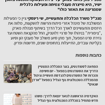
ישיר, היא מייצרת מעגלי צמיחה ופעילות כלכלית
שממריצה את האזור כולו"
מנכ"ל משרד הכלכלה והתעשייה, שי רינסקי
ציין כי הפעילות
המשולבת של מינהל אזורי פיתוח והרשות להשקעות, מלווה את
היזמים והתעשיינים לאורך הכל הדרך בשיתוף מנהלת פארק
,"ציפורית" בניהולו של סרגיי זלוטניק, החל מהקצאת השטח ועד
גזירת סרט המפעל, תוך מתן סיוע משולב של מענקי הון וסיוע
בקליטת עובדים, התייעלות בתחומים שונים, חדשנות ופריון.
כתבות נוספות
הפתעה לסטודנטים, בוגר המכללה המצטיין
הדריך את הסטודנטים במפעל - יום חשיפה
והכרות של הסטודנטים להנדסת תעשייה וניהול
מהמכללה הטכנולוגית נוף הגליל במפעל "ארדן
שנאים"
האקדמיה הראשונה לנוער יוצאת לדרך: משהו
חדש מתחיל במכללה הטכנולוגית נוף הגליל