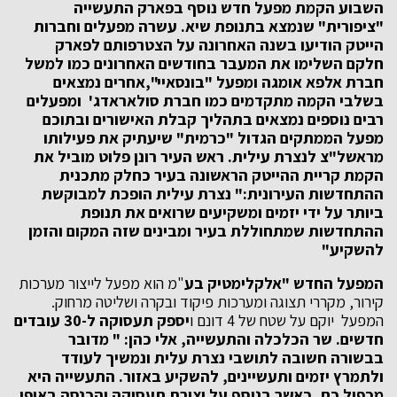
השבוע הקמת מפעל חדש נוסף בפארק התעשייה
"ציפורית" שנמצא בתנופת שיא. עשרה מפעלים וחברות
הייטק הודיעו בשנה האחרונה על הצטרפותם לפארק
חלקם השלימו את המעבר בחודשים האחרונים כמו למשל
חברת אלפא אומגה ומפעל "בונסאיי",אחרים נמצאים
בשלבי הקמה מתקדמים כמו חברת סולאראדג' ומפעלים
רבים נוספים נמצאים בתהליך קבלת האישורים ובתוכם
מפעל הממתקים הגדול "כרמית" שיעתיק את פעילותו
מראשל"צ לנצרת עילית. ראש העיר רונן פלוט מוביל את
הקמת קריית ההייטק הראשונה בעיר כחלק מתכנית
ההתחדשות העירונית:" נצרת עילית הופכת למבוקשת
ביותר על ידי יזמים ומשקיעים שרואים את תנופת
ההתחדשות שמתחוללת בעיר ומבינים שזה המקום והזמן
להשקיע"
המפעל החדש "אלקלימטיק בע
"מ הוא מפעל לייצור מערכות
קירור, מקררי תצוגה ומערכות פיקוד ובקרה ושליטה מרחוק.
המפעל יוקם על שטח של 4 דונם ו
יספק תעסוקה ל-30 עובדים
חדשים. שר הכלכלה והתעשייה, אלי כהן: " מדובר
בבשורה חשובה לתושבי נצרת עלית ונמשיך לעודד
ולתמרץ יזמים ותעשיינים, להשקיע באזור. התעשייה היא
מכפיל כח, כאשר בנוסף על יצירת תעסוקה והכנסה באופן