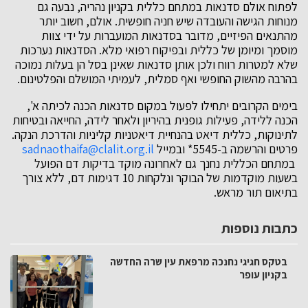
לפתוח אולם סדנאות במתחם כללית בקניון נהריה, נבעה גם
מנוחות הגישה והעובדה שיש חניה חופשית. אולם, חשוב יותר
מהתנאים הפיזיים, מדובר בסדנאות המועברות על ידי צוות
מוסמך ומיומן של כללית ובפיקוח רפואי מלא. הסדנאות נערכות
שלא למטרות רווח ולכן אותן סדנאות שאינן בסל הן בעלות נמוכה
בהרבה מהשוק החופשי ואף סמלית, לעמיתי המושלם והפלטינום.
בימים הקרובים יתחילו לפעול במקום סדנאות הכנה לכיתה א',
הכנה ללידה, פעילות גופנית בהיריון ולאחר לידה, החייאה ובטיחות
לתינוקות, כללית דיאט בהנחיית דיאטניות קליניות והדרכת הנקה.
פרטים והרשמה ב-5545* ובמייל
sadnaothaifa@clalit.org.il
במתחם הכללית נחנך גם לאחרונה מוקד בדיקות דם הפועל
בשעות מוקדמות של הבוקר ונלקחות 10 דגימות דם, ללא צורך
בתיאום תור מראש.
כתבות נוספות
בטקס חגיגי נחנכה מרפאת עין שרה החדשה
בקניון עופר