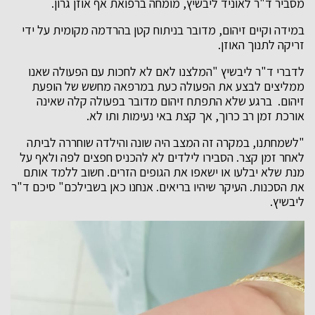
מסביר ד"ר לאוניד ליבשיץ, מומחה ברפואת אף אוזן גרון.
במידה וקיים זיהום, מדובר בניתוח קטן בהרדמה מקומית על ידי
זריקה לתנוך האוזן.
לדברי ד"ר ליבשיץ "המלצנו לאם לא לחכות עם הפעולה שאנו
ממליצים לבצע את הפעולה כעת במרפאה מחשש של הופעת
זיהום. ברגע שלא התפתח זיהום מדובר בפעולה קלה שאינה
אורכת זמן רב כרוך, אך קצת באי נעימות ותו לא.
"לשמחתנו, במקרה זה המצב היה שונה והילדה שוחררה לביתה
לאחר זמן קצר. הסבירו לילדים לא להכניס חפצים לפה ולאף על
מנת שלא יבלעו או ישאפו את הגופים הזרים. חשוב ללמד אותם
את הסכנות. העיקר שיהיו בריאים. אנחנו כאן בשבילכם" סיכם ד"ר
ליבשיץ.