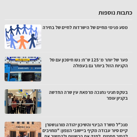
כתבות נוספות
מסע פנימי מחיים של הישרדות לחיים של בחירה
פער של יותר מ־125 ש״ח: נטו חיסכון עם סל
הקניות הזול ביותר גם בעפולה
בטקס חגיגי נחנכה מרפאת עין שרה החדשה
בקניון עופר
מנכ"ל משרד הבינוי והשיכון יהודה מורגנשטרן
קיים סיור עבודה מקיף ביישובי הצפון: "מחויבים
להסיר חסמים, לחזק את הרשויות ולהמשיך את