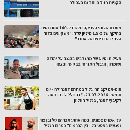
הקניות הזול ביותר גם בעפולה
מועצת שלומי העניקה מלגות ל-140 סטודנטים
בהיקף של כ-1.5 מיליון ש"ח: "משקיעים בדור
העתיד גם בימים של אתגר"
פעילות וסיוע של מתנדבים בהגנה על יהודה
ושומרון, הגבול המזרחי בבקעה ובצפון
פופ-אפ יקב הרי גליל במתחם דפנה'לה - יום
חמישי, 23.07.2026- "דפנה'לה", בכניסה
לקיבוץ דפנה, בגליל העליון
שני אמנים צפונים, במה אחת: אברהם טל ובן צור
נפגשים בפסטיבל "בין הכרמים" במרום הגליל