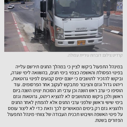
קרדיט צילום: דוברות עיריית עפולה.
במינהל התפעול ביקשו לציין כי במהלך החגים תירשם עלייה
בפינוי הפסולת והאשפה כצפוי בימי חגים, בהשוואה לימי שגרה,
וביקשו להזכיר לתושבים כי ישנם ימים קבועים לפינוי גרוטאות,
ריהוט גדול וגזם והציבור מתבקש לעקוב אחר הפרסומים. עוד
הוסיפו כי ערב ראש השנה וכן ערבי חג הסוכות יצוינו השנה ביום
ראשון ולכן ביקשו מהתושבים לא להוציא ריהוט, גרוטאות וגזם
בימי שישי וראשון שלפני ערבי החגים אלא להמתין לאחר החגים
ולהוציא גזם רק בימים המאושרים לכך וזאת כדי לא ליצור עומס
על פינוי האשפה ושיבוש תכנית העבודה של צוותי מינהל התפעול
הפזורים בשטח.