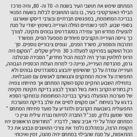
המתחם שימש את תושבי העיר בשנות ה- 70 וה- 80, והיה מרכז
הבילוי האטרקטיבי בעיר, בו נהגו התושבים לבלות בשעות הפנאי
בבריכה המחוממת, במפגשים חברתיים ובערבי דיסקו שאורגנו
בסופי שבוע. לפני כשנתיים החלה העירייה בשיפוץ יסודי על מנת
להפעילו מחדש תוך עמידה בסטנדרטים גבוהים ותקינה. לצורך
כך גייסה העירייה תקציבים מיוחדים ממפעל הפיס, ממשרד
התרבות והספורט, משרד הפנים, וגופים ציבוריים נוספים. סך
הכול הושקעו בפרויקט למעלה כ 30 מיליון שקלים. "המקום היה
הרוס לחלוטין וצריך היה לבנות הכול מחדש," הסבירה סבטלנה
גרמן, מהנדסת העירייה, וציינה כי למרות העלות הכספית הגבוהה,
העירייה עמדה על כך שהשיפוץ יתבצע בסטנדרטים גבוהים ולא
התפשרה על איכות המתקנים והנגשתם לאנשים עם מוגבלויות.
בתחילת השבוע התקיים טקס השקת המתחם אך פתיחתו צפויה
רק בחודש הקרוב וזאת בשל הצורך לבצע בדיקת תקינות מקיפה
של מערכות ההפעלה בעיקר בבריכה המחוממת ובמתקני הספא
בדגש על בטיחות "אנו מקווים לסיים את שלב בדיקת המערכת
התפעולית בשבועות הקרובים ולהודיע על מועד פתיחת המתחם "
מסר שמעון גלרון, מנכ"ל החברה לפיתוח נצרת עילית וציין כי
המתחם ינוהל על ידי אביב עשור, לדבריו "החודשים הראשונים יהיו
תקופת הרצה, ובמהלכם נלמד את צורכי התושבים ונבצע את כל
ההתאמות, על מנת שהבילוי במתחם יהיה מהנה, זמין ואיכותי