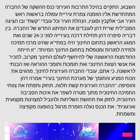
השבוע
התקיים בהיכל התרבות העירוני כנס ההשקה של החברה
,
המתחדשת אליו הוזמנה צמרת עיריית עפולה בראשות ראש
העיר אבי אלקבץ וסגניו
הנהלת העיר וכל עובדי
קשת
ובו הציגה
"
"
,
המנכ
לית שרית דהן לעובדים את המיתוג החדש של החברה
בין
.
"
דבריה סיפרה דהן תחילת דרכה בעירייה לפני כ
שנים ואת
-24
המגע הראשון בתחום החינוך היה במתי
א שהינו מרכז תמיכה
"
ולמידה למורות ומטפלות בתחום החינוך המיוחד
זו הייתה
: "
ההזדמנות הראשונה שלי להיחשף לעולם החינוך מקרוב
להכיר
,
את אנשי הצוות החינוכי ואת תומכות ותומכי ההוראה ואז הבנתי
לראשונה
כי אתם
עובדי החברה העירונית לחינוך
מהווים את
,
,
,
הכוח המניע והתומך של מערכת החינוך בעיר
אמרה דהן
"
והוסיפה
החברה העירונית קשת תלווה
תחזק ותפתח את צוותי
,
: "
התמיכה החינוכית מתוך מטרה לשפר את איכות הסביבה
החינוכית
לחזק את תחושת השליחות ולהוביל למצוינות מקצועית
,
וארגונית
את הכנס נעלה הזמרת מרגול בהופעה מקפיצה
".
ומשמחת
.