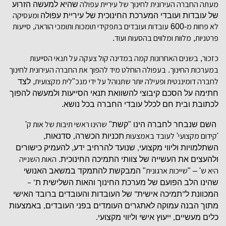
מעתה החברה העירונית לחינוך של עיריית עפולה
שהיא למעשה הזרוע
ומעסיקה
של עובדות ועובדי המערכת החינוכית של עיריית עפולה
לא פחות מ
עובדות ועובדים בתפקידי תומכות ותומכי הוראה
סייעות
,
-600
פרטניות
מלוות ומלווים בהסעות ועוד
.
,
כזכור
בשנים האחרונות קמה במדינה קול צעקה על תנאי הסייעות
,
במערכות החינוך
בעפולה הוחלט מיד להפוך את החברה העירונית לחינוך
.
לחברה דומיננטית ופעילה יותר שתנוהל על ידי מנכ
לית מקצועית
"
,
לצד
חתימה על הסכם קיבוצי להשוואת תנאי הסייעות ולמעשה להפוך
לכתובת ובית חם לכלל עובדי החברה בכל נושא
.
שהינו ראשי תיבות של אות ק
השם שנבחר לחברה הינו
"
קשת
"
'
קידום מקצועי
לעובד באמצעות
'
'
תכניות הכשרה
סדנאות
,
,
השתלמויות וליווי מקצועי
שנועד להרחיב ידע
להעמיק כישורים
,
,
האות השנייה
ולהעצים את העשייה של צוותי התמיכה החינוכית
.
היא ש
שייכות ארגונית
' – "
"
המבקשת להתמקד במשאב האנושי
שהינו הלב הפועם של מערכת החינוך והאות השלישית ת
' –
המכוונת ל
תמיכה אישית
של העובדות והעובדים ברובד האישי
"
"
מתוך הבנה עמוקה לאתגרים העומדים בפני העובדים
באמצעות
,
כלים מעשיים
ייעוץ אישי וליווי מקצועי
.
,