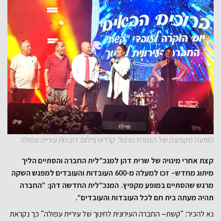
הופעה מקפיצה של הזמרת מרגול. קרדיט צילום: דוברות עיריית עפולה
קצת אחרי מינויה של שרית דהן למנכ
לית החברה והסתיים הליך
"
מיתוג מחדש
זכו למעלה מ
העובדות והעובדים למפגש השקה
-600
–
מרגש שהסתיים במופע מקפיץ
המנכ
לית החדשה דהן
החברה
: "
"
.
תהיה מעתה בית חם לכל העובדות והעובדים
".
נא להכיר
קשת
החברה העירונית לחינוך של עיריית עפולה
כך נקראת
"
–
: "