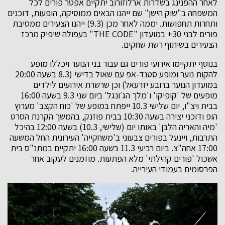
לאחר ההפנינג בשדרות ארלוזורוב יתקיים אפטר פורים לכל
המשפחה ב"שוק הישן" שם ייהנו הבאים ממוסיקה, הופעות, דוכנים
ותחרות תחפושות. יממה לאחר מכן (9.3) ייהנו הצעירים ממסיבת
פורים לבני 30+ במועדון "THE CODE" בעפולה שיפיק מרכז
הצעירים בשיתוף רשת שחקים.
בנוסף יתקיימו אירועי פורים גם עבור בני הנוער ויכללו מופע
להקות נוער ומופע סטנד-אפ עם שאול בדישי (8.3 בשעה 20:00
במועדון הנוער ברובע יזרעאל) וכן שרשרת אירועים לילדים
מופעים של 'קופיקו' ו'מלך הג׳ונגל' ביום שני 9.3 בשעה 16:00
בבית ויצ"ו, יום שלישי 10.3 ייפתח במופע של 'כוח הקצב' מערוץ
הופ ודוכני יצירה בשעה 10:30 בבית פוזנק, בהמשך הקרנת הסרט
'מיה והאריה הלבן' באותו יום (שלישי, 10.3) בשעה 12:00 בהיכל
התרבות, ויינעל בפורים צבעוני ב'משחקייה' העירונית החל המשעה
17:00 אחה"צ. ביום רביעי 11.3 בשעה 16:00 יתקיים במתנ"ס בית
אשכול 'פורים קהילתי' מלא הפתעות. מוזמנים לעקוב אחר
הפרסומים בעמודי העירייה.