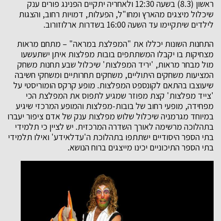
ראשון (8.3) בשעה 12:30 ולאחריה יתקיים הפנינג פורים ענק
שיכלול מיצגים מהארץ ומחו"ל, הפעלות, דמויות רחוב, והצגות
לילדים שיתקיימו עד השעה 16:00 בשדרות ארלוזורוב.
התחנות השונות יכללו את "המפלצת במראה" – מתחם מראות
מצחיקות בו יקבלו המשתתפים בובות מפלצות איתן ישתעשעו
מול מבחר מראות, 'יריד המפלצות' שיכלול שבע תחנות משחק
המציעות משחקים היתוליים, משחקים תחרותיים ומשחקי חשיבה
שיעוצבו בהתאם לקונספט המפלצות. מופע קרקס הומוריסטי על
'צייד מפלצות' קצת מפוזר שמגיע לתפוס את המפלצת הכי
מפחידה, מופעי רחוב של בובות-מפלצות והמופע המרכזי שיגיע
במיוחד מגרמניה שיכלול שלוש מפלצות ענק של אדם ציפור יעברו
בתהלוכה מרשימה לאורך השדרה המרכזית. יש לציין כי תלמידי
בתי הספר היסודיים ישתתפו בתהלוכת ה'עדלאידע' ואילו תלמידי
בתי הספר התיכוניים יכינו מייצגים ברוח הנושא.