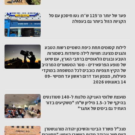
פער של יותר מ־125 ש״ח: נטו חיסכון עם סל
הקניות הזול ביותר גם בעפולה
לילות קסומים תחת כיפת השמיים רשות הטבע
והגנים מציגה: חוויות לילה מיוחדות בשמורות
הטבע ובגנים הלאומיים ברחבי הארץ, עם שיאו
של מופע הפרסאידים - מטר המטאורים המרהיב
של הקיץ תצפיות כוכבים לכל המשפחה במוקדי
פעילות, מצפון ועד דרום ראשון עד חמישי 09-
14 באוגוסט 2026
מועצת שלומי העניקה מלגות ל-140 סטודנטים
בהיקף של כ-1.5 מיליון ש"ח: "משקיעים בדור
העתיד גם בימים של אתגר"
מנכ"ל משרד הבינוי והשיכון יהודה מורגנשטרן
קיים סיור עבודה מקיף ביישובי הצפון: "מחויבים