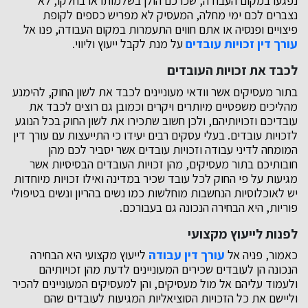
נפגעו במקום העבודה, שכרכם הולן בשלמותו או בחלקו, לא
נצברים לכם ימי מחלה, המעסיק לא מפריש כספים לקופת
פיצויים ופנסיה או אתם חווים התעמרות במקום העבודה, פנו אל
עורך דין זכויות עובדים
על מנת לקבל ייעוץ וליווי.
לכבד את זכויות העובדים
בתור מעסיקים אשר וודאי מעוניינים לכבד את לשון החוק, להימנע
מהליכים משפטיים מיותרים ויקרים וכמובן גם רוצים לכבד את
עובדיכם וזכויותיהם, ולכן חשוב שתכירו את לשון החוק בכל הנוגע
לזכויות עובדים. בעלי עסקים רבים יעידו כי התייעצות עם עורך דין
המומחה לדיני עבודה וזכויות עובדים אשר יסביר לכם מהן
חובותיכם בתור מעסיקים, מהן זכויות העובדים הבסיסיות אשר
מגיעות על פי החוק לכל עובד שכיר במדינה ואילו זכויות מיוחדות
יש לאוכלוסיות הנחשבות מוחלשות כמו נשים בהריון ונשים בטיפולי
פוריות, היא הבחירה הנכונה גם בעבורכם.
לפנות לייעוץ מקצועי
כאמור, פניה אל
עורך דין עבודה
לייעוץ מקצועי היא הבחירה
הנכונה הן לעובדים שכירים המעוניינים לדעת מהן זכויותיהם
ולעמוד עליהם אל מול מעסיקים, והן למעסיקים המעוניינים להכיר
וליישם את כל הזכויות הסוציאליות המגיעות לעובדים שהם