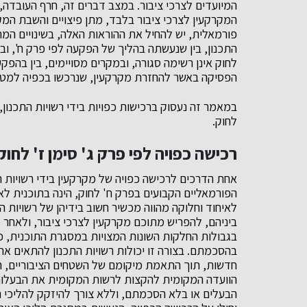
המיועדים לצרכי ציבור. במצב דברים זה, חרף העובדה
המקרקעין לצרכי ציבור בלבד, מתן פיצויים והשבת המ
פורמאלית, יש להחיל את ההוראות האלה, בשינויים המחו
התכנון, בין שנעשתה בהליך של הפקעה לפי פרק ח', וב
לחוק אינן רשימה סגורה, ובמקרים מסויימים, בין בהפקע
הפסיקה באשר להחזרת מקרקעין, שנרכשו בכפיה למטרה
במאמר זה נעסוק ברכישות כפויות בידי רשויות התכנו
לחוק.
רכישה כפויה לפי פרק ג' סימן ז' לחוק
אחת הדרכים לרכישה כפויה של מקרקעין בידי רשויות ה
הפורמאליים הקבועים בפרק ח' לחוק, הינה בתוכנית לאי
לאיחוד וחלוקה מהווה מכשיר חשוב בידיהן של רשויות 
ביניהם, להפריש מתוכם מקרקעין לצרכי ציבור, ולאחר 
בגבולות החלקות השונות המצויות במסגרת התוכנית, כמ
בהסכמתם. בצורה זו יכולות רשויות התכנון להתאים א
חדשות, תוך התאמת מיקומם של השטחים הציבוריים, ה
הוועדה המקומית להקצות לרשות המקומית את הבעלות
הבעלים או בלא הסכמתם, וללא צורך להיזקק להליכי 