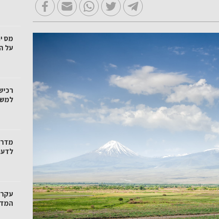
מס י
על ה
רכיש
למשק
מדרי
לדעת
עקרו
המדרי