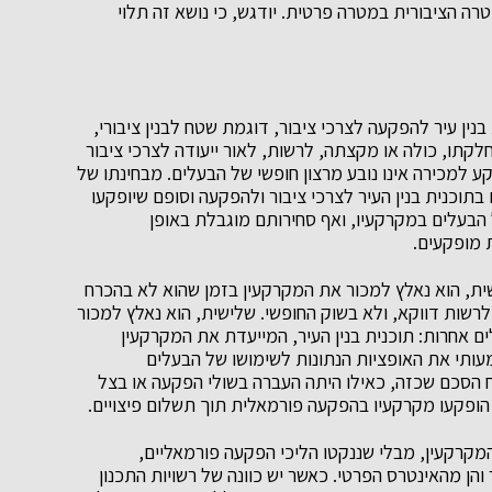
 הציבורית במטרה פרטית. יודגש, כי נושא זה תלוי
ין עיר להפקעה לצרכי ציבור, דוגמת שטח לבנין ציבורי,
לקתו, כולה או מקצתה, לרשות, לאור ייעודה לצרכי ציבור
ע למכירה אינו נובע מרצון חופשי של הבעלים. מבחינתו של
תוכנית בנין העיר לצרכי ציבור ולהפקעה וסופם שיופקעו
 הבעלים במקרקעיו, ואף סחירותם מוגבלת באופן
 מופקעים.
שית, הוא נאלץ למכור את המקרקעין בזמן שהוא לא בהכרח
לרשות דווקא, ולא בשוק החופשי. שלישית, הוא נאלץ למכור
 אחרות: תוכנית בנין העיר, המייעדת את המקרקעין
ותי את האופציות הנתונות לשימושו של הבעלים
 הסכם שכזה, כאילו היתה העברה בשולי הפקעה או בצל
הופקעו מקרקעיו בהפקעה פורמאלית תוך תשלום פיצויים.
קרקעין, מבלי שננקטו הליכי הפקעה פורמאליים,
הן מהאינטרס הפרטי. כאשר יש כוונה של רשויות התכנון