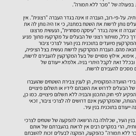
 בפעולה של "מכר ללא תמורה".
. על-פי-רוב, העברה זו אינה בגדר העברה "רצונית". אין
עלים נותן לרשות את השטח במתנה, כי אז היה נותן לה את
עברה זו אינה בגדר "עיסקה מסחרית", הנעשית מרצונו
ך כלל, מוויתור רצוני של הבעלים על מקרקעיו מתוך מניע
מקרקעין מיועדים בתוכנית בנין העיר לצרכי ציבור
 הנאה מהם. העברת המקרקעין לרשות נעשית בצל הציפיה,
 איפוא, אילוץ מסויים של בעל המקרקעין להעבירם לרשות,
ובכלל זאת לקבל היתרי בניה. אלמלא ייעודם של
ם מסכים להעבירם לרשות.
די הוועדה המקומית, הן לענין צבירת השטחים שהועברו
ו של הבעלים לדרוש את השבתם לידיו או תשלום פיצויים
פקיע לפי חוק התכנון והבניה ללא תשלום פיצויים. כמו כן,
תה, שהמקרקעין אינם דרושים לה לצרכי ציבור, זכאי
ייעודם בתוכנית בנין עיר.
בנין העיר, שכלולה בה הרשאה להפקעה של שטחים לצרכי
תית, הרי במקרים רבים אין לראות בהעברתם של אותם
ר ללא תמורה" כהפקעה, המקנה לבעלים זכות להשבתם