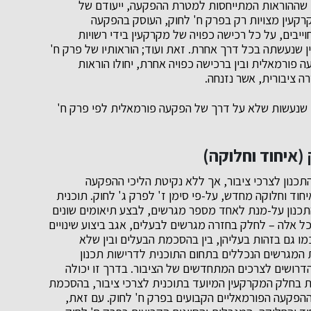
, שההוראות המתייחסות למטרת ההפקעה, ייעודם של
קרקעין מצויות רק בפרק ח' לחוק, העוסק בהפקעה
ייבים, על כל רכישה כפויה של מקרקעין בידי רשויות
ין שנעשתה בכל דרך אחרת. זאת ועוד; הוראותיו של פרק ח'
ה פורמאלית ובין ברכישה כפויה אחרת, יחולו הוראות
 ציבורית, אשר נזנחה.
ן, שנעשות שלא על דרך של הפקעה פורמאלית לפי פרק ח'
 (איחוד וחלוקה)
תכנון לצרכי ציבור, אך ללא נקיטת הליכי ההפקעה
חוד וחלוקה מחדש, על-פי סימן ז' לפרק ג' לחוק. תוכנית
התכנון על-מנת לאחד מספר מגרשים, לבצע תיאומים שונים
כל אלה – לחלק בחזרה מגרשים לבעלים, אגב ביצוע שינויים
ו גם בזהות בעליהן, בין בהסכמת הבעלים ובין שלא
ת המגרשים הנכללים בתחום התוכנית לדרישות תכנון
דרושים לצרכים המתחדשים של הציבור. בדרך זו יכולה
 בחלק המקרקעין המיועד בתוכנית לצרכי ציבור, בהסכמת
ההפקעה הפורמאליים הקבועים בפרק ח' לחוק. עם זאת,