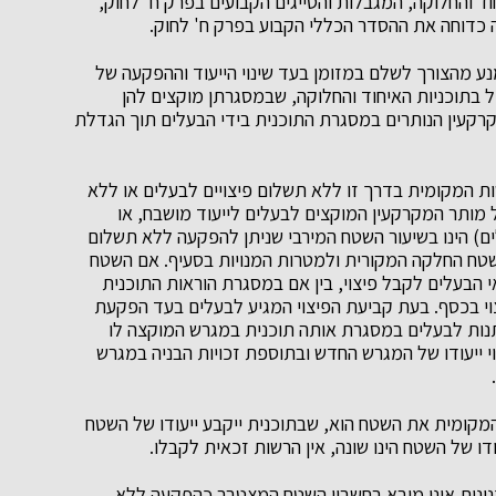
ד והחלוקה, המגבלות והסייגים הקבועים בפרק ח' לחוק,
ה כדוחה את ההסדר הכללי הקבוע בפרק ח' לחוק.
ע מהצורך לשלם במזומן בעד שינוי הייעוד וההפקעה של
ול בתוכניות האיחוד והחלוקה, שבמסגרתן מוקצים להן
מקרקעין הנותרים במסגרת התוכנית בידי הבעלים תוך הגדלת
 המקומית בדרך זו ללא תשלום פיצויים לבעלים או ללא
ל מותר המקרקעין המוקצים לבעלים לייעוד מושבח, או
ם) הינו בשיעור השטח המירבי שניתן להפקעה ללא תשלום
ים לפי סעיף 190(א)(1) לחוק, דהיינו, עד 40% משטח החלקה המקורית ולמטרות המנויות בסעיף. אם השטח
 הבעלים לקבל פיצוי, בין אם במסגרת הוראות התוכנית
וי בכסף. בעת קביעת הפיצוי המגיע לבעלים בעד הפקעת
תנות לבעלים במסגרת אותה תוכנית במגרש המוקצה לו
י ייעודו של המגרש החדש ובתוספת זכויות הבניה במגרש
קומית את השטח הוא, שבתוכנית ייקבע ייעודו של השטח
נונית אינו מובא בחשבון השטח המצטבר כהפקעה ללא