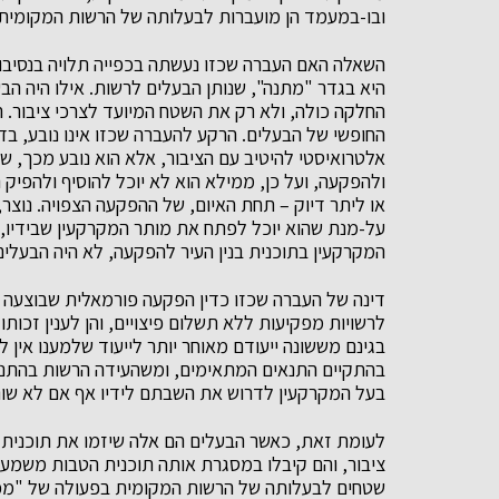
ובו-במעמד הן מועברות לבעלותה של הרשות המקומית
השאלה האם העברה שכזו נעשתה בכפייה תלויה בנסיבותיה
היא בגדר "מתנה", שנותן הבעלים לרשות. אילו היה הב
החלקה כולה, ולא רק את השטח המיועד לצרכי ציבור. ה
החופשי של הבעלים. הרקע להעברה שכזו אינו נובע, בדר
אלטרואיסטי להיטיב עם הציבור, אלא הוא נובע מכך, שה
ולהפקעה, ועל כן, ממילא הוא לא יוכל להוסיף ולהפיק
או ליתר דיוק – תחת האיום, של ההפקעה הצפויה. נוצר,
על-מנת שהוא יוכל לפתח את מותר המקרקעין שבידיו, 
המקרקעין בתוכנית בנין העיר להפקעה, לא היה הבעלי
דינה של העברה שכזו כדין הפקעה פורמאלית שבוצעה בי
לרשויות מפקיעות ללא תשלום פיצויים, והן לענין זכות
בגינם מששונה ייעודם מאוחר יותר לייעוד שלמענו אין לה
בהתקיים התנאים המתאימים, ומשהעידה הרשות בהתנהגו
בעל המקרקעין לדרוש את השבתם לידיו אף אם לא שונה 
לעומת זאת, כאשר הבעלים הם אלה שיזמו את תוכנית 
ציבור, והם קיבלו במסגרת אותה תוכנית הטבות משמעו
שטחים לבעלותה של הרשות המקומית בפעולה של "מכ