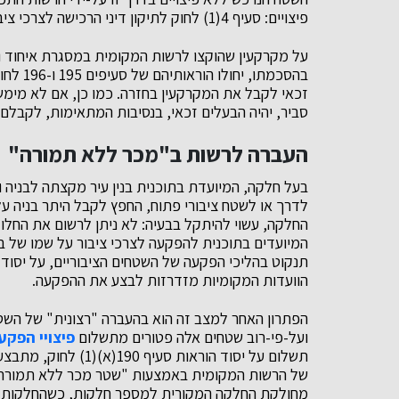
פיצויים: סעיף 4(1) לחוק לתיקון דיני הרכישה לצרכי ציבור, התשכ"ד-1964.
על מקרקעין שהוקצו לרשות המקומית במסגרת איחוד ו
בהסכמתו
זכאי לקבל את המקרקעין בחזרה. כמו כן, אם לא מימ
סביר, יהיה הבעלים זכאי, בנסיבות המתאימות, לקבלם 
העברה לרשות ב"מכר ללא תמורה"
בעל חלקה, המיועדת בתוכנית בנין עיר מקצתה לבניה ו
לדרך או לשטח ציבורי פתוח, החפץ לקבל היתר בניה ע
החלקה, עשוי להיתקל בבעיה: לא ניתן לרשום את החלוק
המיועדים בתוכנית להפקעה לצרכי ציבור על שמו של ב
תנקוט בהליכי הפקעה של השטחים הציבוריים, על יסוד פ
הוועדות המקומיות מזדרזות לבצע את ההפקעה.
הפתרון האחר למצב זה הוא בהעברה "רצונית" של השטח
ועל-פי-רוב שטחים אלה פטורים מתשלום
פיצויי הפקע
תשלום על יסוד הוראו
של הרשות המקומית באמצעות "שטר מכר ללא תמורה", ש
מחולקת החלקה המקורית למספר חלקות, כשהחלקות ש