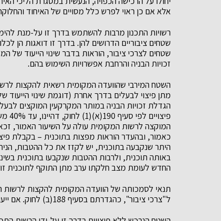
יחולו על הרכישה הכפויה, הנעשית במסגרת הליכי האיחו
אלא אם כן ראוי לפרש כלל מסויים של האיחוד והחלוק
רשויות התכנון מרבות להשתמש בדרך זו על-מנת להימנ
שטחים ציבוריים הדרושים להן. בדרך זו דואגות הן לכל
שטחים לצרכי ציבור, הוראות בדבר שינוי הייעוד של ה
זכויות הבניה והרחבת אפשרויות השימוש בהם.
השטח המירבי שהוועדה המקומית רשאית להקצות לרשות
מתן פיצוי לבעלים בדרך אחרת (דוגמת שינוי הייעוד ש
הגדלת זכויות הבניה במותר המקרקעין המוקצים לבעלי
פיצוי
המוקצה לרשות המקומית עולה על השיעור האמור, זכאי
כאמור, ובהעדר הוראות מפצות בתוכנית – בקבלת פיצ
היתר שנקבעה בתוכנית, יש לקזז את כל ההטבות, הני
באותה תוכנית, ולרבות ההטבות שנקבעו בתוכנית בשינו
החדש לעומת מצב חלקתו ערב מתן התוקף לתוכנית זו.
תנאי לסמכותה של הוועדה המקומית להקצות לרשות המ
ל"צרכי ציבור", כהגדרתם בסעיף 188(ב) לחוק. אם ייעודו של השטח הינו שונה, אין הרשות זכאית לקבלו.
השטח הנרכש ללא פיצויים בדרך זו על-ידי הרשות התכ