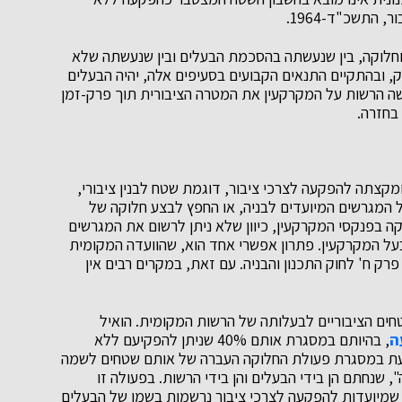
חלוקה, בין שנעשתה בהסכמת הבעלים ובין שנעשתה שלא
, יחולו הוראותיהם של סעיפים 195 ו-196 לחוק, ובהתקיים התנאים הקבועים בסעיפים אלה, יהיה הבעלים
שה הרשות על המקרקעין את המטרה הציבורית תוך פרק-זמן
בחזרה.
מקצתה להפקעה לצרכי ציבור, דוגמת שטח לבנין ציבורי,
ל המגרשים המיועדים לבניה, או החפץ לבצע חלוקה של
ה בפנקסי המקרקעין, כיוון שלא ניתן לרשום את המגרשים
על המקרקעין. פתרון אפשרי אחד הוא, שהוועדה המקומית
רק ח' לחוק התכנון והבניה. עם זאת, במקרים רבים אין
ים הציבוריים לבעלותה של הרשות המקומית. הואיל
ה
, בהיותם במסגרת אותם 40% שניתן להפקיעם ללא
ת סעיף 190(א)(1) לחוק, מתבצעת במסגרת פעולת החלוקה העברה של אותם שטחים לשמה
נחתם הן בידי הבעלים והן בידי הרשות. בפעולה זו
מיועדות להפקעה לצרכי ציבור נרשמות בשמו של הבעלים