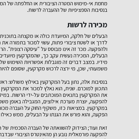
מחמת אי-מימוש המטרה הציבורית או החלפתה של המטרה
בנסיבות הספציפיות של ההעברה לרשות.
מכירה לרשות
הבעלים של חלקה, המיועדת כולה או מקצתה בתוכנית בנ
לדרך או לשטח ציבורי פתוח, עשוי למכור בתמורה את ח
ולהפקעה. מכר זה אינו מבוסס על "עיסקה רצונית". הרק
הבעלים, המכירה נעשית עקב כך, שהמקרקעין מיועדים ב
מידיו. במצב דברים זה מוגבלות אפשרויות השימוש של
משמעותי, שכן, מי ירצה לרכוש מקרקעין, שסופם להיות
בנסיבות אלה, נתון בעל המקרקעין באילוץ משולש: רא
התכוון למוכרם. שנית, הוא נאלץ למכור את המקרקעין 
את המקרקעין בתנאים המוכתבים על-ידי הרשות. במילים
להפקעה, יוצרת מערכת אילוצים, המגבילה באופן משמע
במקרקעין. במציאות כזו, משקיף החוק על העברה מכוח
הפקעה, והוא פורש את הגנתו על הבעלים, ממש כאילו 
זאת ועוד; הצידוק להשוואתה של העברה הסכמית של המ
להפקעה פורמאלית נובע הן מהאינטרס הציבורי שבדבר ו