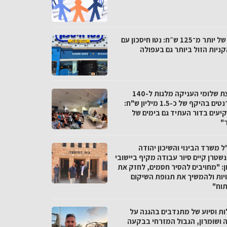
פער של יותר מ־125 ש״ח: נטו חיסכון עם
ניות הזול ביותר גם בעפולה
מועצת שלומי העניקה מלגות ל-140
סטודנטים בהיקף של כ-1.5 מיליון ש"ח:
יעים בדור העתיד גם בימים של
"
 משרד הבינוי והשיכון יהודה
שטרן קיים סיור עבודה מקיף ביישובי
ן: "מחויבים להסיר חסמים, לחזק את
יות ולהמשיך את תנופת השיקום
תוח"
ות וסיוע של מתנדבים בהגנה על
ה ושומרון, הגבול המזרחי בבקעה