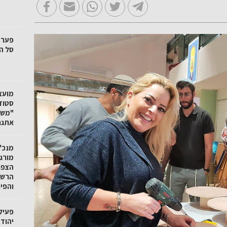
סל הק
"משק
אתגר
מנכ"ל
מורגנ
הצפו
הרשו
והפי
פעיל
יהוד