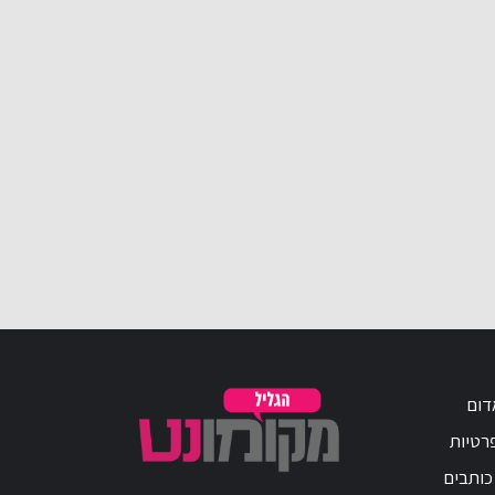
דום
פרטיות
כותבים