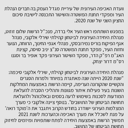
וועדת האכיפה העירונית של עיריית מגדל העמק בה חברים הנהלת
העיר ומפקדי תחנת המשטרה והשיטור התכנסה לישיבת סיכום
החציון השני של שנת 2020.
במפגש השתתפו ראש העיר אלי ברדה, מנכ"ל הרשות שלום זוזוט,
מנהלת היחידה העירונית לביטחון קהילתי שירלי אלקובי, מנהל
אגף הפיקוח בוריס נמירובסקי, מנהלי אגפי החינוך, הרווחה, הנוער
וחזות העיר, מפקד תחנת המשטרה סנ"צ יניב סויסה, קצינת
האג"מ רפ"ק הדר, מפקד השיטור העירוני פקד אופיר בר וסגנו
רס"מ דרור יצחק.
מנהלת היחידה העירונית לביטחון קהילתי, שירלי אלקובי סיכמה:
"שנת 2020 הייתה שנה מאתגרת במיוחד ולמרות הסגרים
והקשיים שהקורונה הערימה, קיימה הרשות באמצעות המחלקות
השונות בעיר פעילות איתור מגוונות ותהליכי הסברה להעלאת
המודעות לסכנות בשימוש לרעה בסמים ובאלכוהול ולהעלאת
תחושת הביטחון של התושבים". בנוסף ציינה אלקובי כי מערך
המצלמות העירוני ישודרג בחודש הקרוב ויתגבר את ה'מוקד רואה'
על מנת לשכלל את מערך האכיפה וכהערכות לשנת 2021
תמשיך הרשות באמצעות היחידה לפתח שותפויות ומיזמים לחיזוק
תחושת הביטחון של התושב.