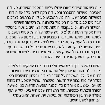
צוות השיטור העירוני דיווחו שחלו עליות במספר הסיורים, פעולות
האכיפה, פעולות ההסברה והפעילות הקהילתית כל זאת הודות
לפעילות סביב "שעון החיים", התבצעו פעילויות בהתאם לצרכים
העירוניים סביב מדיניות הטיפול בקורונה של השיטור העירוני
והפיקוח העירוני וכן בעקבות הוספת פקח לצוותים בשטח. בהמשך
דיווח מפקד התחנה סנ"צ סויסה שישנה עליה של פניות תושבים
למוקד 100 ומוקד 106 דבר המצביע על הבעת אמון של תושבים.
תחנת מגדל העמק שמה לה לדגש לצמצם את זמן התגובה מרגע
פנית התושב למוקד ועד להגעת השוטרים לטפל בתושב. בנוסף
עדכן שתחנת מגדל העמק עושה מאמצים רבים גלויים וסמויים על
מנת למקד מאמץ סביב תופעת ההצתות.
בסיום המפגש ברך ראש העיר אלי ברדה את העוסקים במלאכה
וציין כי: "תחושת הביטחון של התושב הוא מרכיב חשוב באיכות
החיים שלו ולכן השמירה על הסדר הציבורי ובטחון התושבים היא
בסדר עדיפות גבוה של הרשות ומשטרת ישראל שמפעילה כוחות
סמויים ואמצעים מיוחדים כדי למגר תופעות חריגות כמו פשיעה
חמורה והצתות מכוניות. סוד ההצלחה שלנו היא ביטוי של שיתוף
פעולה פורה בין המערכות שמעניקות את השרות המוניציפלי
והביטחון לאותו תושב".