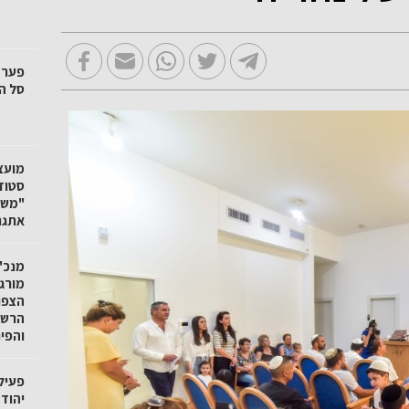
סל הק
"משק
אתגר
מנכ"ל
מורגנ
הצפו
הרשו
והפי
פעיל
יהוד