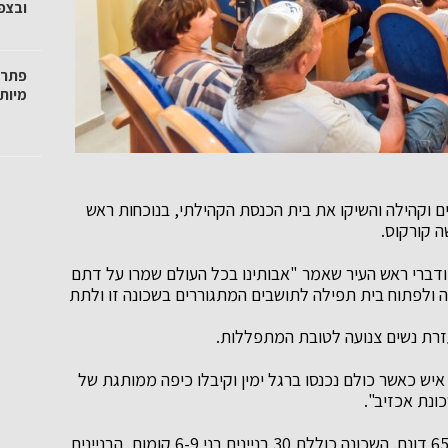
ובצפו
פתרו
מיות
ים וקהילה והשיקו את בית הכנסת הקהילתי, בנוכחות ראש
ה קורקוס.
ודברי ראש העיר שאמר "אבותינו בכל העולם שמרו על דתם
נה ולפתוח בית תפילה לתושבים המתגוררים בשכונה זו ולתת
עזרת נשים צנועה לטובת המתפללות.
וסי כהן, מנהל הפרוייקט מספר כי לאירוע הגיעו כ-100 איש כאשר כולם נכנסו ברגל ימין וקיבלו כיפה ממותגת של
ונת אכזיב".
שכונת אכזיב ממוקמת בצפון נהריה ומשתרעת על פני 65 דונם. השכונה כוללת 30 בניינים בני 6-9 קומות. הבניינים