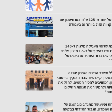
פער של יותר מ־125 ש״ח: נטו חיסכון עם
ניות הזול ביותר גם בעפולה
מועצת שלומי העניקה מלגות ל-140
סטודנטים בהיקף של כ-1.5 מיליון ש"ח:
יעים בדור העתיד גם בימים של
"
 משרד הבינוי והשיכון יהודה
שטרן קיים סיור עבודה מקיף ביישובי
ן: "מחויבים להסיר חסמים, לחזק את
יות ולהמשיך את תנופת השיקום
תוח"
ות וסיוע של מתנדבים בהגנה על
ה ושומרון, הגבול המזרחי בבקעה