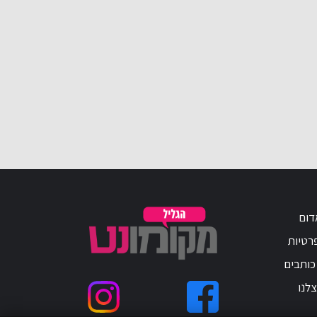
דום
פרטיות
כותבים
לנו