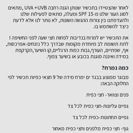
לאחר שהצטיידו בתכשיר שנותן הגנה רחבה UVA +UVB ,מתאים
לסוג העור שלנו מ-SPF 15 ומעלה, מתאים לפעילות שלנו
ולהעדפתנו בין צורות ההגשה השונות, לא נותר לנו אלא לדעת
כיצד להשתמש בו.
את התכשיר יש למרוח בנדיבות לפחות חצי שעה לפני החשיפה !
לתת תשומת לב מיוחדת מקומות שבדרך כלל נזנחים-אפרכסות,
אף, שפתיים, העורף,גבות כפות הרגליים,קו השיער,הקרקפת
במידה ואיננה מוגנת בכובע או בשיער צפוף.
כמה נמרח?
מבוגר ממוצע בבגד ים ימרח מידה של 9 חצאי כפיות תכשיר לפי
החלוקה הבאה:
פנים וצוואר- חצי כפית
גפיים עליונות-חצי כפית לכל צד
גפיים תחתונות-כפית לכל צד
גוף- חצי כפית מלפנים וחצי כפית מאחור