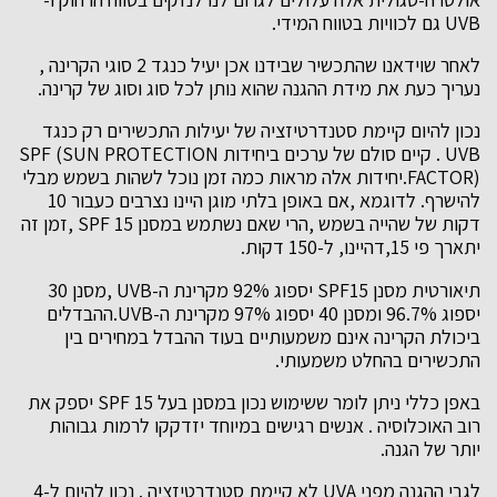
UVB גם לכוויות בטווח המידי.
לאחר שוידאנו שהתכשיר שבידנו אכן יעיל כנגד 2 סוגי הקרינה ,
נעריך כעת את מידת ההגנה שהוא נותן לכל סוג וסוג של קרינה.
נכון להיום קיימת סטנדרטיזציה של יעילות התכשירים רק כנגד
UVB . קיים סולם של ערכים ביחידות SPF (SUN PROTECTION
FACTOR).יחידות אלה מראות כמה זמן נוכל לשהות בשמש מבלי
להישרף. לדוגמא ,אם באופן בלתי מוגן היינו נצרבים כעבור 10
דקות של שהייה בשמש ,הרי שאם נשתמש במסנן 15 SPF ,זמן זה
יתארך פי 15,דהיינו, ל-150 דקות.
תיאורטית מסנן SPF15 יספוג 92% מקרינת ה-UVB ,מסנן 30
יספוג 96.7% ומסנן 40 יספוג 97% מקרינת ה-UVB.ההבדלים
ביכולת הקרינה אינם משמעותיים בעוד ההבדל במחירים בין
התכשירים בהחלט משמעותי.
באפן כללי ניתן לומר ששימוש נכון במסנן בעל SPF 15 יספק את
רוב האוכלוסיה . אנשים רגישים במיוחד יזדקקו לרמות גבוהות
יותר של הגנה.
לגבי ההגנה מפני UVA לא קיימת סטנדרטיזציה . נכון להיום ל-4