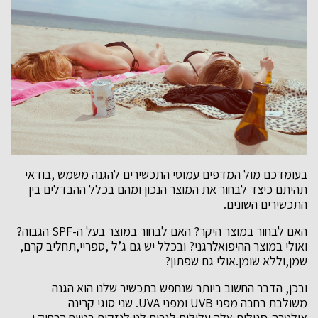
בעומדכם מול המדפים עמוסי התכשירים להגנה משמש ,בודאי
תהיתם כיצד לבחור את המוצר הנכון ומהם בכלל ההבדלים בין
התכשירים השונים.
האם לבחור במוצר היקר? האם לבחור במוצר בעל ה-SPF הגבוה?
ואולי במוצר ההיפואלרגני? ובכלל יש גם ג’ל ,ספריי,תחליב קרם,
שמן,וללא שומן.אולי גם שפתון?
ובכן, הדבר החשוב ביותר שנחפש בתכשיר שלנו הוא הגנה
משולבת רחבה מפני UVB ומפני UVA. שני סוגי קרינה
אולטרה-סגולית אלה עלולים לגרום לנו לנזקים בטווח הרחוק ו-