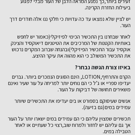
זעירים ביותר,כך נמנע המראה הלבן של העור מבלי לפגוע
ביעילות החזרת הקרינה.
יש לציין שלא נמצאו עד כה עדויות כי חלקי ננו אלה חודרים דרך
העור.
לאחר שבחרנו בין התכשיר הכימי לפיזיקלי(כאמור יש לחפש
באותיות הקטנות של המרכיבים את הטיטניום דיאוקסיד והצינק
אוקסיד עבור התכשיר הפיזיקלי)ובהנחה שברוב המקרים נרכוש
את התכשיר המשולב כי הוא מהווה את עיקר ההיצע.
באיזו צורת הגשה נבחר?
הקרם והתרחיף,LOTION, הינם הסוגים הנמכרים ביותר. גברים
יעדיפו ספריי או ג’ל כי הם נוחים יותר למריחה על עור שעיר ואינם
משאירים תחושה של דביקות על העור.
אנשים שעיסוקם בספורט או בים יעדיפו את התכשירים שיותר
עמידים במים(גם בזיעה).
תכשירים שמצוין עליהם כי הם עמידים במים ישארו יותר על העור
אך גם עליהם יש לחזור ולמרוח שוב,רצוי כל שעתיים או לאחר
הטבילה במים.