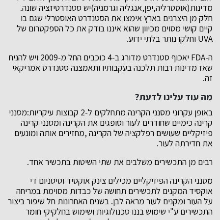
מדינות(אוסטרליה,יפן,אנגליה וגרמניה)יש סטנדרטיזציה שונה.
חלק מן היצרנים בארץ אימצו את הסטנדרט האוסטרלי שגם בו
קיים קושי מסוים מכיוון שהוא איננו בודק את כל הספקטרום של
UVA וחלקו נותר בלתי ידוע.
ה-FDA יאכוף סטנדרט מדורג ב-4 כוכבים החל מ-2009 ויש להניח
שאז מדינות רבות תלכנה בעקבותיו ותאמצנה סטנדרט אמריקאי
זה.
מה עוד עלינו לדעת?
באופן עקרוני מסנני הקרינה מתחלקים ל-2 קבוצות עיקריות:מסנני
קרינה כימיים שחודרים לעור וסופגים את הקרינה ומסנני קרינה
פיזיקליים שעושים רפלקציה של הקרינה ,מחזירים אותה ומונעים
את חדירתה לעור.
רבים מן התכשירים משלבים את שתי השיטות בתכשיר אחד.
מסנני הקרינה הפיזיקליים מכילים צינק אוקסיד וטיטניום די
אוקסיד המקנים לתכשירים תחושה של כבדות מסוימת במריחה
על העור ומקנים לעור מראה לבן. בשנים האחרונות חל שיפור ביצור
התכשירים ע"י שימוש בננו טכנולוגיות ושימוש בחלקיקי חומר