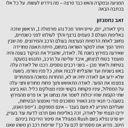
המניעה ובמקרה והאש כבר פרצה – מה נידרש לעשות. על כל אלו
בכתבה הבאה
זאב נחמנזון
ניקי לאודה, יזם, טייס ויותר מכל נהג פורמולה 1, הראשון שזכה
באליפות העולם 3 פעמים ברצף והלך לעולמו לפני כשנתיים,
נחשב לאחת הדמויות הנערצות בעולם הרכב והמירוצים. מה שבין
היתר הפך אותו למקור השראה בתחום, הייתה תאונה מחרידה
שאירעה במירוץ בשנת 76. לאודה, שהוביל את הניקוד בעונה והיה
מועמד בטוח לניצחון, איבד שליטה על הרכב, התנגש במעקה
בטיחות ולאחר מכן – בשני רכבים נוספים. רכבו של לאודה עלה
באש בשניות ועד שהצליחו לכבות אותו, כל פניו נשרפו. בשעה
שלא ידעו אם לאודה יחיה או לא, התחרות נמשכה והמתחרים
צמצמו את הפער. לאודה התאושש ותוך פחות מחודש וחצי עלה
על המסלול, עיניו פקוחות בקושי ופניו מצולקים כליל. הוא ביצע
שתי הקפות שהיו יכולות לשמר את נצחונו אך אז פרש מהמירוץ
בטענה כי תנאי מזג האוויר מסוכנים מדי ואמצעי הבטיחות,
שעליהם התריע לא פעם בעבר – אינם מספקים. ג'יימס האנט,
יריבו הנצחי של לאודה, זכה באליפות ואם תרצו לדעת עוד בעניין,
יש סרט נפלא בשם Rush המגולל את סיפור היריבות ביניהם
היטב. מדוע אנו מספרים לכם על כך? שריפות רכב הן משהו שאנו