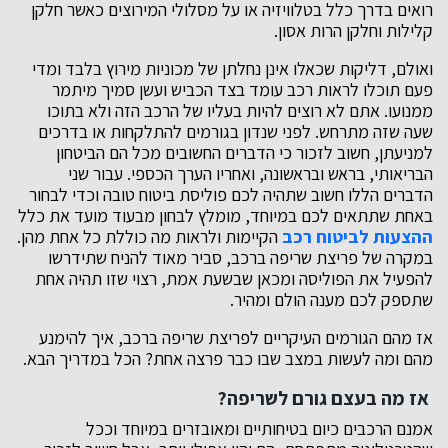
רואים בדרך כלל בטלוויזיה או על מסלולי המירוצים כאשר חלקן
קלילות וחלקן הרות אסון.
ואולם, דליקות שכאלו אינן נחלתן של מכוניות מירוץ בלבד ומדי
פעם תוכלו לראות רכב עומד בצד הכביש ועשן סמיך מיתמר
ממנועו. אתם לא רוצים להיות בעליו של הרכב הזה ולא בתוכו
שעה שזה מתרחש. לפני שנדון בגורמים להתלקחות או בדרכים
למניעתן, חשוב לזכור כי הדברים החשובים מכל הם הביטחון
הבריאותי, בראש ובראשונה, ואחריו הערך הכספי. עבור שני
הדברים הללו חשוב שתהיה לכם פוליסת ביטוח טובה וכדי לבחור
באחת שתתאים לכם במיוחד, מומלץ לבחון מבעוד מועד את כלל
ההצעות לביטוח רכב
הקיימות ולראות מה כוללת כל אחת מהן.
במקרה של פריצת שריפה ברכב, סביר מאוד להניח שתידרשו
להפעיל את הפוליסה ומכאן שבשעת אמת, רצוי שזו תהיה אחת
שתספק לכם מענה הולם ומהיר.
אז מהם הגורמים העיקריים לפריצת שריפה ברכב, איך להימנע
מהם ומה לעשות במצב שבו כבר פרצה אחת? הכל במדריך הבא.
אז מה בעצם גורם לשריפה?
אמנם הרכבים כיום בטיחותיים ומאובזרים במיוחד וככל