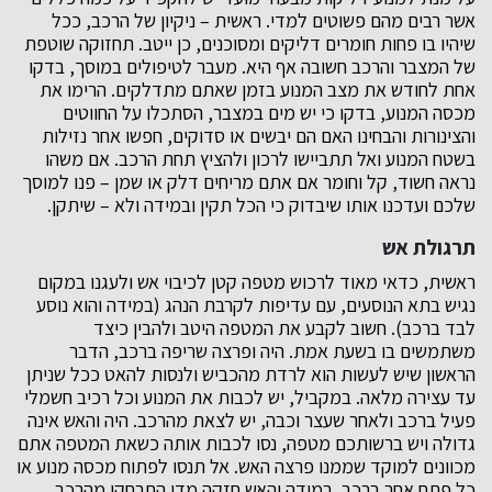
אשר רבים מהם פשוטים למדי. ראשית – ניקיון של הרכב, ככל
שיהיו בו פחות חומרים דליקים ומסוכנים, כן ייטב. תחזוקה שוטפת
של המצבר והרכב חשובה אף היא. מעבר לטיפולים במוסך, בדקו
אחת לחודש את מצב המנוע בזמן שאתם מתדלקים. הרימו את
מכסה המנוע, בדקו כי יש מים במצבר, הסתכלו על החווטים
והצינורות והבחינו האם הם יבשים או סדוקים, חפשו אחר נזילות
בשטח המנוע ואל תתביישו לרכון ולהציץ תחת הרכב. אם משהו
נראה חשוד, קל וחומר אם אתם מריחים דלק או שמן – פנו למוסך
שלכם ועדכנו אותו שיבדוק כי הכל תקין ובמידה ולא – שיתקן.
תרגולת אש
ראשית, כדאי מאוד לרכוש מטפה קטן לכיבוי אש ולעגנו במקום
נגיש בתא הנוסעים, עם עדיפות לקרבת הנהג (במידה והוא נוסע
לבד ברכב). חשוב לקבע את המטפה היטב ולהבין כיצד
משתמשים בו בשעת אמת. היה ופרצה שריפה ברכב, הדבר
הראשון שיש לעשות הוא לרדת מהכביש ולנסות להאט ככל שניתן
עד עצירה מלאה. במקביל, יש לכבות את המנוע וכל רכיב חשמלי
פעיל ברכב ולאחר שעצר וכבה, יש לצאת מהרכב. היה והאש אינה
גדולה ויש ברשותכם מטפה, נסו לכבות אותה כשאת המטפה אתם
מכוונים למוקד שממנו פרצה האש. אל תנסו לפתוח מכסה מנוע או
כל פתח אחר ברכב. במידה והאש חזקה מדי התרחקו מהרכב,