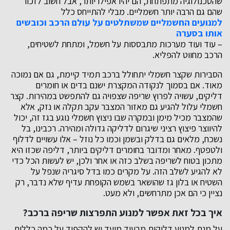
שהטכנולוגיה מתפתחת, הם יהיו אפילו יותר, אבל חשוב לזכור
שהם גם הרבה יותר חשמליים. מבלי להתייחס כלל
למנועים החשמליים שמשתלטים על עולם הרכב וכובשים
אותו בסערה
– עוד ועוד מערכות מתבססות על חשמל, ומתחת לשטיחים,
הרכב מחווט להפליא.
הסבירות שקצר חשמלי יתחולל ברכב תמיד קיימת, גם אם נמוכה
מאוד. אם בסמוך לנקודה המקצרת ישנם בדים או חומרים
דליקים, עשויה לפרוץ שריפה שצפויה גם להתפשט במהירות. קצר
חשמלי עלול להגיע גם מאזור המצבר עקב תקלה או נזק, אלא
שהמצבר מכיל מימן ובמקרה שבו ניצוץ חשמלי נוגע בגז זה, יכול
להיווצר פיצוץ רציני שיגרום לדליקה גדולה ומהירה. רכבינו, בל
נשכח, מלאים גם בדלק ובשמן וכמו כל נוזל – אלו עשויים לדלוף
ולטפטף. מאחר ומדובר בחומרים דליקים ביותר, דליפה שכזו היא
מתכון בטוח לשריפה בשלב כזה או אחר ולכן, יש לעשות הכל כדי
לא להגיע לשלב הזה. על מקרים כמו בדל סיגריה שנפל על
השטיח או בלון גז שהושאר בשמש הקופחת עדיף שלא נדבר, רק
נציין כי הם אכן מתרחשים, ולא מעט.
איך בכל זאת אפשר למנוע התפרצות שריפה ברכב?
על מנת למנוע דליקות מבעוד מועד יש להקפיד על כמה כללים