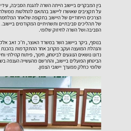
בין המבקרים ביישוב הייתה השרה להגנת הסביבה, עידית
על תקציבים שאושרו ליישוב בהתאם להחלטות ממשלה ל
הצרכים הייחודיים של היישוב בתקופה שלאחר המלחמה.
של תהליכים סביבתיים ותשתיתיים המקודמים ביישוב.
הסביבה ושל השרה לחיזוק שלומי.
בנוסף, ביקר ביישוב השר במשרד האוצר, ח״כ זאב אלקין
והנהלת המועצה ועקב מקרוב אחר ההתקדמות בהכנת הח
נדונו נושאים הנוגעים לביטחון, חינוך, פיתוח קהילתי וח
הביטחון הפועלים ביישוב, והתרשם מהעשייה הענפה ב
שלומי כחלק ממערך יישובי הצפון.