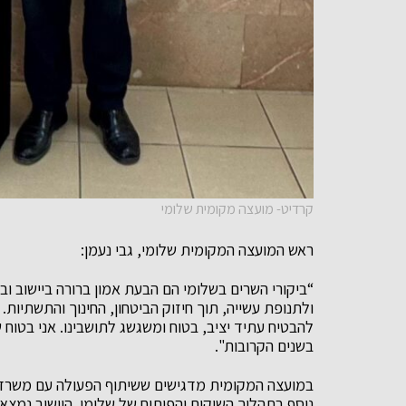
קרדיט- מועצה מקומית שלומי
ראש המועצה המקומית שלומי, גבי נעמן:
“ביקורי השרים בשלומי הם הבעת אמון ברורה ביישוב ו
ולתנופת עשייה, תוך חיזוק הביטחון, החינוך והתשתיות
להבטיח עתיד יציב, בטוח ומשגשג לתושבינו. אני בטוח
בשנים הקרובות".
במועצה המקומית מדגישים ששיתוף הפעולה עם משרדי 
נוסף בתהליך השיקום והפיתוח של שלומי. היישוב נמצ