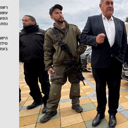
רשות
עשור
המעג
נפתח
הישג
מילר
בעול