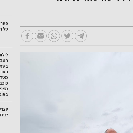
סל הק
לילו
הטבע 
בשמו
הארץ
מטר 
כוכב
באוגוסט
יוצרי
יציר