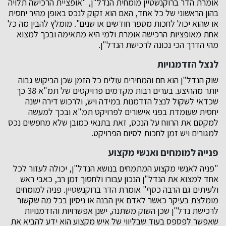
אומרת הדר ברוקנשטיין מומחית הנדל"ן, "אופציית הרכישה תלויה
בהון הראשוני של כל אחד, האם הוא זקוק לנכס באופן מהיר יחסית
או שהוא יכול לחכות מספר חודשים או שנים". מומלץ להבין מה כל
אחת מאופציות הרכישה אומרת ולמי היא מתאימה ובכך למצוא
מהי הדרך הכי נכונה לרכישת הנדל"ן.
לנצל הזדמנויות
שוק הנדל"ן הוא חם והמחירים עולים כל הזמן שכן הביקוש גבוה
יותר מההיצע. בערים רבות מקדמים פרויקטים של תמ"א 38 כך
שכדאי לשקול לנצל הזדמנות במידה ויש, ולרכוש דירה ישנה
יחסית שעומדת בפני אישורים לפרויקט תמ"א ובכך למעשה
למקסם את הרווח על הנכס, זאת בתנאי כמובן שלא מחפשים נכס
למגורים ויש זמן לחכות לסיום הפרויקט.
פנייה למומחים ואנשי מקצוע
"פניה לאנשי מקצוע המתמחים בנושא הנדל"ן, יכולה לעזור לכל
אחד למצוא את הנדל"ן הנכון עבורו ולחסוך זמן רב, כאבי ראש
ולעיתים גם הרבה כסף" אומרת הדר ברוקנשטיין. פניה למומחים
מומלצת בעיקר כאשר לאדם אין הבנה או ניסיון בכל מה שקשור
לרכישת נדל"ן שכן השוק משתנה, ישנן אפשרויות והזדמנויות
שאפשר לפספס בעוד שבליווי של איש מקצוע הוא ידע להביא את