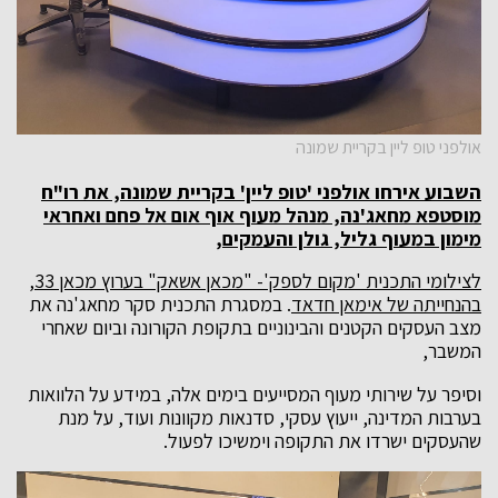
אולפני טופ ליין בקריית שמונה
השבוע אירחו אולפני 'טופ ליין' בקריית שמונה, את רו"ח
מוסטפא מחאג'נה, מנהל מעוף אוף אום אל פחם ואחראי
מימון במעוף גליל, גולן והעמקים,
לצילומי התכנית 'מקום לספק'- "מכאן אשאק" בערוץ מכאן 33,
בהנחייתה של אימאן חדאד
. במסגרת התכנית סקר מחאג'נה את
מצב העסקים הקטנים והבינוניים בתקופת הקורונה וביום שאחרי
המשבר,
וסיפר על שירותי מעוף המסייעים בימים אלה, במידע על הלוואות
בערבות המדינה, ייעוץ עסקי, סדנאות מקוונות ועוד, על מנת
שהעסקים ישרדו את התקופה וימשיכו לפעול.