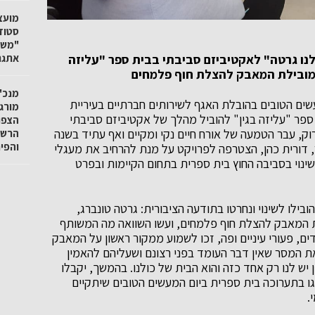
"משק
אתגר
לנו גרטה" לאקטיביזם סביבתי בבית ספר "עליזה
 מובילת המאבק להצלת חוף פלמחים
מנכ"ל
שים הטובים בהובלת האגף לשירותים חברתיים בעיריית
מורגנ
ספר "עליזה בגין" להוביל מהלך של אקטיביזם סביבתי
הצפו
ק, עבר הטמעה של אורח חיים נקי ומקיים ואף עתיד בשנה
הרשו
והפי
 דורית כהן, הצטרפה לפרויקט על מנת להרחיב את מעגלי
וי בסביבה החוץ בית ספרית בתחום הקיימות ובפרט
בילו לשינוי ונחרטו בתודעה הציבורית: גרטה טונברג,
ת המאבק להצלת חוף פלמחים, ועשו השוואה מה המשותף
ים, פעורי עיניים ופה, זכו לשמוע ממקור ראשון על המאבק
ת המסר שאין דבר העומד בפני רצונם ושעליהם להאמין
יש לנו רק אחד כזה והוא הבית של כולנו. בהמשך, יקבלו
ו בתערוכה בית ספרית ביום המעשים הטובים שיתקיים