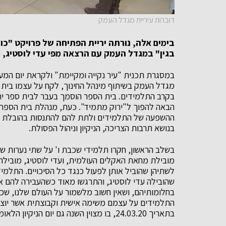
דוברות עיריית מגדל העמק
בימים אלה, נורתה יריית הפתיחה של פרויקט "כו
בגין" במגדל העמק עם הרצאה מפי עדי לוסטיג,
במסגרת תכנית "עיר נקייה ומקיימת" ולקראת יום המע
מגדל העמק בשיתוף מינהל החינוך, לקח על עצמו בית 
בקרב התלמידים. בית הספר הוסמך בעבר לבית ספר ירו
הבאה להפוך ל"ירוק מתמיד". כעת, מנהלת בית הספר,
ההשפעה של התלמידים ולתת להם להתנסות בהובלת שינ
בנושא תרבות הצריכה, הניקיון וניהול הפסולת.
בשלב הראשון, חקרו תלמידי שכבת ו' על שתי נערות שהו
מובילת מחאת האקלים העולמית, ועדי לוסטיג, מוביל
לשתיהן שהוביל אותן לפעול כנגד כל הסיכויים. התלמיד
שהובילה עדי לוסטיג, והתרגשו מאוד כשהעבירה להם א
בחלומותיהם, ושאין חשוב מלשמור על העולם שלנו, שכן 
התלמידים על עצמם משימה אישית וקבוצתית אשר יוצג
בתאריך 24.03.20, בו מצוין השנה גם יום הניקיון הלאומי.