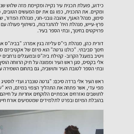
כידוע, פועלת תכנית עיר נקייה ומקיימת מזה שלוש שני
ומקיים. את התכנית, כמו גם את יום המעשים הטובים, מ
סימון, מנהל האגף, אהובה גובני-חגי, מנהלת המדור, ש
פרץ-עייש, מנהלת היח' להתנדבות, בשיתוף פעולה עם 
פרויקטים בחינוך, ובתי הספר בעיר.
דורית כהן, מנהלת בי"ס עליזה בגין אמרה: "בביה"ס אנ
חינוך סביבתי. "כולנו גרטה" הוא מיזם של אקטיביזם ס
ויטיב במעגל הקרוב- קהילת ביה"ס ובמעגלים נרחבים י
אלי בקסיס, סגן ראש העיר וממונה על תיק הרווחה הוסי
ובתי הספר לטובת העיר ותושביה, גם בתחום השמירה על 
ראש העיר אלי ברדה סיכם: "גרטה טונברג ועדי לוסטי
מפי עדי, אשר פתחה את התהליך הצפוי במיזם, היא "שי
לתושבים ואזרחים אכפתיים הלוקחים אחריות על חייהם,
בהובלת המיזם ובפרט לתלמידים שמטמיעים אורח חיים נ