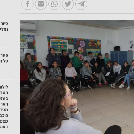
סיור 
נחלי 
סל הק
לילו
הטבע 
בשמו
הארץ
מטר 
כוכב
באוגוסט