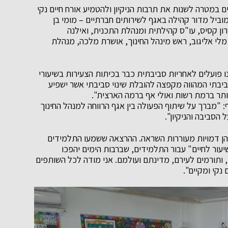
ם במטרה לשנות את תרבות הניקיון ולהטמיע אורח חיים נקי
וביל מדור קהילה באגף לשירותים חברתיים – מומי בן
רון קסיס, עו"ס קהילתית ומנהלת התכנית, ואילנה
מלי אליגוב, ראש מינהל החינוך, אושרת מלכה, מנהלת
ו פועלים לאחריות סביבתית כבר בכיתות הצעירות בשיעורי
ביבתי המהווה מקפצה להובלת שינוי סביבתי אשר ישפיע
ותר ברמת רשות ואולי אף ברמה הארצית".
ף: "מברך על שיתוף הפעולה בין אגף הרווחה למנהל החינוך
הסביבה והניקיון".
ג הן דמויות מעוררות השראה. ההרצאה ששמעו התלמידים
עור לחיים" עבור התלמידים, שברבות הימים יהפכו
 ותורמים לעירם, מדינתם ועולמם. אני מודה לכל השותפים
קי ומקיים".