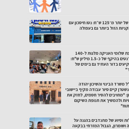
פער של יותר מ־125 ש״ח: נטו חיסכון עם
ניות הזול ביותר גם בעפולה
מועצת שלומי העניקה מלגות ל-140
סטודנטים בהיקף של כ-1.5 מיליון ש"ח:
יעים בדור העתיד גם בימים של
"
 משרד הבינוי והשיכון יהודה
שטרן קיים סיור עבודה מקיף ביישובי
ן: "מחויבים להסיר חסמים, לחזק את
יות ולהמשיך את תנופת השיקום
תוח"
ות וסיוע של מתנדבים בהגנה על
ה ושומרון, הגבול המזרחי בבקעה