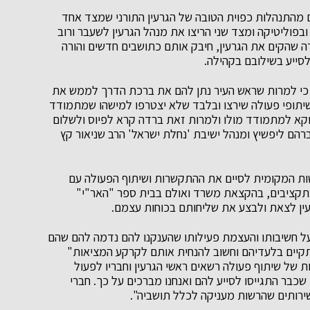
ם מהתנהלות כפוית הטובה של הגרעין התורני שמצד אחד
ובפוליטיקה ומצד שני הריצו את מנהל הגרעין לשעבר ורוב
ה שהקים את הגרעין, חיבק אותם כתושבים חדשים והורה
סייע בשילובם בקהילה.
נו כי למרות שראש העיר נתן להם את ברכת הדרך לממש את
יתופי פעולה שירצו ובלבד שלא יצטרפו למישהו שמתמודד
דווקא למתמודד מולו ולמרות זאת ברדה קרא לפיוס ולשלום
ברהם ליפשיץ ומנהל ישיבת 'נחלת ישראל' הרב שניאור קץ
ות המקומית לסיים את ההתקשרות ושיתוף הפעולה עם
 בתקציבים, בהקצאת משרד ואולם בבית ספר "האר"י"
עין לצאת ולבצע את שליחותם בכוחות עצמם.
על חשיבותו והעצמת פעילותו שהענקנו להם נדמה להם שהם
יים בלעדיהם וחשוב להנחית אותם לקרקע המציאות"
ת של שיתוף פעולה רשאים ראשי הגרעין וחבריו לפעול
שכבר התגייסו לסייע להם ואנחנו מברכים על כך. חברי
השירותים שהרשות מעניקה לכלל תושביה".