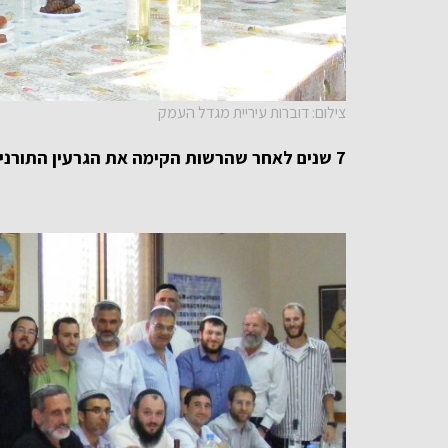
צילום: דוברות עיריית מגדל העמק
7 שנים לאחר שהרשות הקימה את הגרעין התורני הוחלט שהגרעין בשל לצאת לדרך עצמאית.