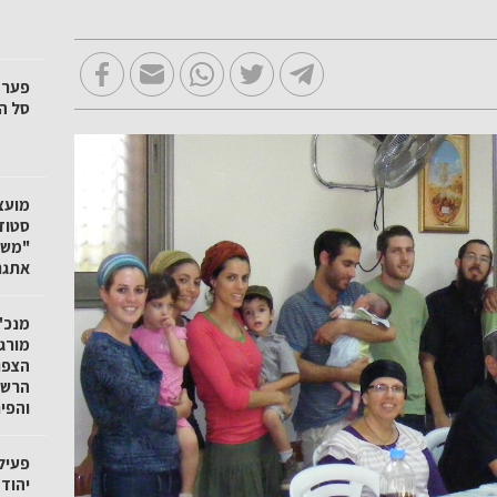
סל הק
"משק
אתגר
מנכ"ל
מורגנ
הצפו
הרשו
והפי
פעיל
יהוד