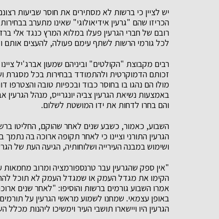
יש לציין כי ברשות לא מסתירים את חוסר שביעות רצונ
הכריזו שהם "גרעין אידיאולוגי" שאינו מתערב בבחירות 
רובם של חברי הגרעין פעלו במלוא המרץ כנגד אלי ברד
לכל גורמי הרשות לשתף עימם פעולה, להעצים אותם ול
רבים מקבוצת "הקולטים" וביניהם שמעון אברג'יל ציי
זכותם הדמוקרטית ולהתמודד בבחירות בכל מסגרת וש
מולו הם נהגו בו בחוסר כבוד ובכפיות טובה והצטרפו 
באמצעות נשיאת הגרעין צביה יונגרייס, מנהל הגרעין א
והם בחרו לדחות את ידו המושטת לשלום.
השבוע, כאמור, כשבע שנים לאחר שהוקם, החליטו ברש
הגרעין התורני וציינו כי לאחר תקופה ארוכה בה נתמך
ושימוש במבנה העירייה ושלוחותיה, הגיעה העת של הגר
"אין ספק שהגרעין עבר טרנספורמציה ומרוב מחמאות 
הקימו את מגדל העמק או שמגדל העמק לא תוכל להתק
אמרו השבוע גורמים ברשות והוסיפו: "לאחר שנים ארוכו
באופן עצמאי. שמחנו לשמוע מראשי הגרעין על תורמים 
הגרעין היו ויישארו תושבי העיר וימשיכו ליהנות מכלל 