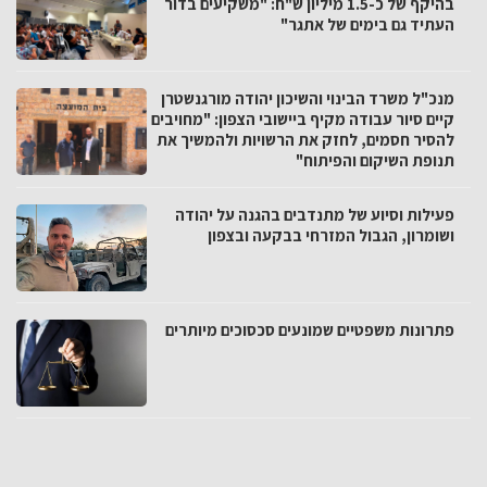
בהיקף של כ-1.5 מיליון ש"ח: "משקיעים בדור
העתיד גם בימים של אתגר"
מנכ"ל משרד הבינוי והשיכון יהודה מורגנשטרן
קיים סיור עבודה מקיף ביישובי הצפון: "מחויבים
להסיר חסמים, לחזק את הרשויות ולהמשיך את
תנופת השיקום והפיתוח"
פעילות וסיוע של מתנדבים בהגנה על יהודה
ושומרון, הגבול המזרחי בבקעה ובצפון
פתרונות משפטיים שמונעים סכסוכים מיותרים