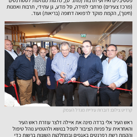
פסטיבלים ואירועי תרבות (מתנ"ס), מלגות מנהיגות לסטודנטים
(מרכז צעירים) מרחבי למידה, סל מדע, גן עתידי, תרבות ואמנות
(חינוך), הקמת מוקד לרפואה דחופה (בריאות) ועוד.
קרדיט צילום: דוברות עיריית מגדל העמק
ראש העיר אלי ברדה מינה את איילה זלצר עוזרת ראש העיר
והאחראית על פניות הציבור לטפל בנושא ולהטמיע נוהל טיפול
והקמת רשת רפרנטים באגפים ובמחלקות השונות ברשות כדי