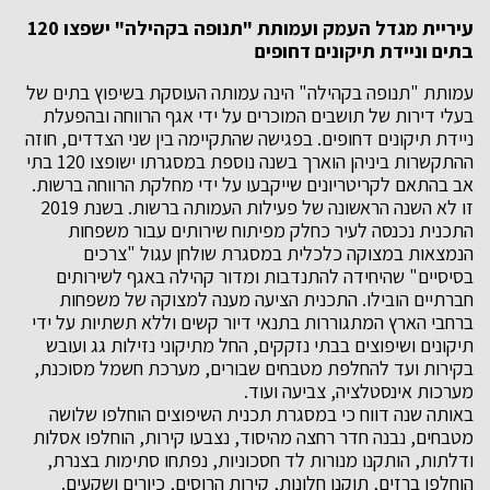
עיריית מגדל העמק ועמותת "תנופה בקהילה" ישפצו 120
בתים וניידת תיקונים דחופים
עמותת "תנופה בקהילה" הינה עמותה העוסקת בשיפוץ בתים של
בעלי דירות של תושבים המוכרים על ידי אגף הרווחה ובהפעלת
ניידת תיקונים דחופים. בפגישה שהתקיימה בין שני הצדדים, חוזה
ההתקשרות ביניהן הוארך בשנה נוספת במסגרתו ישופצו 120 בתי
אב בהתאם לקריטריונים שייקבעו על ידי מחלקת הרווחה ברשות.
זו לא השנה הראשונה של פעילות העמותה ברשות. בשנת 2019
התכנית נכנסה לעיר כחלק מפיתוח שירותים עבור משפחות
הנמצאות במצוקה כלכלית במסגרת שולחן עגול "צרכים
בסיסיים" שהיחידה להתנדבות ומדור קהילה באגף לשירותים
חברתיים הובילו. התכנית הציעה מענה למצוקה של משפחות
ברחבי הארץ המתגוררות בתנאי דיור קשים וללא תשתיות על ידי
תיקונים ושיפוצים בבתי נזקקים, החל מתיקוני נזילות גג ועובש
בקירות ועד להחלפת מטבחים שבורים, מערכת חשמל מסוכנת,
מערכות אינסטלציה, צביעה ועוד.
באותה שנה דווח כי במסגרת תכנית השיפוצים הוחלפו שלושה
מטבחים, נבנה חדר רחצה מהיסוד, נצבעו קירות, הוחלפו אסלות
ודלתות, הותקנו מנורות לד חסכוניות, נפתחו סתימות בצנרת,
הוחלפו ברזים, תוקנו חלונות, קירות הרוסים, כיורים ושקעים.