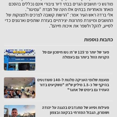
מודגש כי תושבים הגרים בבתי דיור ציבורי אינם נכללים בהסכם
מאחר והאחריות בבתים אלו הינה של חברת "עמיגור".
אלי ברדה ראש העיר אמר: "הרשות קשובה לצרכים ולמצוקות של
התושבים ומייצרת פתרונות יצירתיים בעזרת שותפים וארגונים כדי
לסייע, להקל ולשפר את איכות חייהם".
כתבות נוספות
פער של יותר מ־125 ש״ח: נטו חיסכון עם סל
הקניות הזול ביותר גם בעפולה
מועצת שלומי העניקה מלגות ל-140 סטודנטים
בהיקף של כ-1.5 מיליון ש"ח: "משקיעים בדור
העתיד גם בימים של אתגר"
פעילות וסיוע של מתנדבים בהגנה על יהודה
ושומרון, הגבול המזרחי בבקעה ובצפון