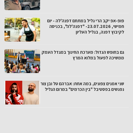
פופ-אפ יקב הרי גליל במתחם דפנה'לה - יום
חמישי, 23.07.2026- "דפנה'לה", בכניסה
לקיבוץ דפנה, בגליל העליון
גם בחופש הגדול: מערכת החינוך במגדל העמק
ממשיכה לפעול במלוא המרץ
שני אמנים צפונים, במה אחת: אברהם טל ובן צור
נפגשים בפסטיבל "בין הכרמים" במרום הגליל