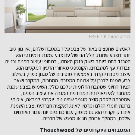
קרדיט תמונה FREEPIK
לאנשים שחפצים באור של צבע עליז במטבח שלהם, אין גוון טוב
יותר מצבע שמנת. חלל הבישול עם צבע שמנת דומיננטי הוא
הטרנד החם ביותר בשוק בזמן האחרון, בתחומי עיצוב הפנים ובניית
עבודות עץ למטבחים. הקונספט מאחורי הרעיון המקסים הוא,
עיצוב מטבח יוקרתי באמצעות מוטיבים של סגנון כפרי, בשילוב
צבע שמנת לבנבן על ארונות המטבח, המנורות, המקרר ושאר
הציוד החיוני שמטבח החלומות שלכם כולל. השימוש בצבע שמנת
מתחבר לאידיאולוגיה המודרנית המנחה את עיצוב הפנים,
שמטרתה לספק מוצר מוגמר שהינו נוח, יוקרתי למראה, איכותי
ברמת חומרי הגלם ומזמין לאינטראקציה חברתית. צבע השמנת
אינו רק יוקרתי הוא גם מזמין, עבורכם ביום יום ועבור האורחים
שלכם, במהלך ארוחת חג או מפגש של חברים.
המטבחים היוקרתיים של Thouchwood