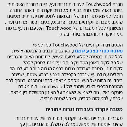
חברת Touchwood לעבודות נגרות ועץ, הינה החברה האיכותית
ביותר בארץ שמתמחה בבניית מטבחים יוקרתיים. באתר החברה
תוכלו למצוא מגוון רחב של דוגמאות למטבחים יוקרתיים מסוגים
שונים. מטבחים יוקרתיים בסגנון פרובנס, בסגנון כפרי מודרני ועוד.
המשותף לכל המטבחים של Touchwood היא עבודת עץ ברמת
גימור יוקרתית והגבוהה ביותר בשוק.
המטבחים היוקרתיים של Touchwood כמו למשל
מטבח כפרי בצבע שמנת
, מעוצבים ונבנים בהתאמה אישית
לכל לקוח. במטרה לקלוע לטעם האישי, לתכונות האופי והצרכים
של כל לקוח באופן המדויק ביותר. על מנת לספק לקהל
לקוחותינו, מטבח בעבודת נגרות ברמה הגבוה ביותר בעולם. הם
כוללים עבודת עץ שנבחר בקפידה ונצבע בצבע שמנת, שנשזר
ביחד עם החום של העץ ומספק מראה יוקרתי ומהפנט. בנוסף לכך
המטבח הכפרי בצבע שמנת של Touchwood הינו מטבח
פונקציונאלי, נוח לשימוש. ששומר על האיזון המושלם בין מראה
יוקרתי, לחמימות כפרית, בצבע שמנת מרהיב.
מטבח יוקרתי בעבודת נגרות ייחודית
מטבחים יוקרתיים בעיצוב יוקרתי, הם תוצר של עבודת נגרות
שהינה אומנות של ממש. במהלכה משלבים הנגרים בין עץ