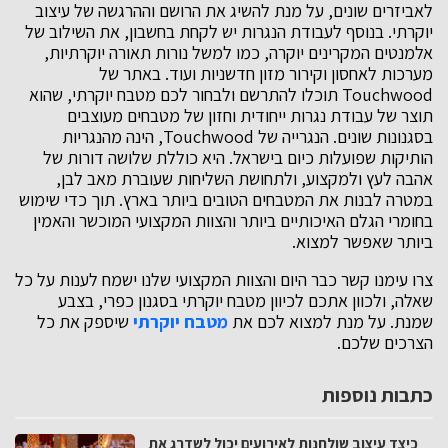
לאביזרים שונים, על מנת להשיג את הרושם וההרגשה של עיצוב
יוקרתי. בנוסף לעבודת הנגרות יש לקחת בחשבון, את השילוב של
אלמנטים המקרינים יוקרה, כמו למשל נורות תאורה יוקרתיות,
מערכות לאחסון וקירור מזון חדשניות ועוד. באתר של
Touchwood תוכלו להתרשם ולבחור לכם מטבח יוקרתי, שהוא
תוצר של עבודת נגרות ייחודית וחזון של מטבחים מעוצבים
בסגנונות שונים. הנגרייה של Touchwood, הינה מהנגריות
הותיקות שפועלות כיום בישראל. היא כוללת שלושה דורות של
אהבה לעץ ולמקצוע, ולתחושת השליחות שעוברת מאב לבן,
במטרה לבנות את המטבחים הטובים ביותר בארץ. תוך כדי שימוש
בחומרי הגלם האיכותיים ביותר והצוות המקצועי המוכשר והאמין
ביותר שאפשר למצוא.
צרו עימנו קשר כבר היום והצוות המקצועי שלנו ישמח לענות על כל
שאלה, ולכוון אתכם לכיוון מטבח יוקרתי בסגנון כפרי, בצבע
שמנת. על מנת למצוא לכם את
מטבח יוקרתי
שיספק את כל
הצרכים שלכם.
כתבות נוספות
כיצד עיצוב שולחנות לאירועים יכול לשדרג את