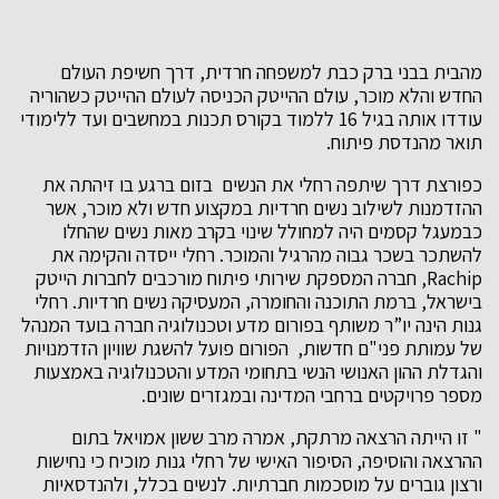
מהבית בבני ברק כבת למשפחה חרדית, דרך חשיפת העולם
החדש והלא מוכר, עולם ההייטק הכניסה לעולם ההייטק כשהוריה
עודדו אותה בגיל 16 ללמוד בקורס תכנות במחשבים ועד ללימודי
תואר מהנדסת פיתוח.
כפורצת דרך שיתפה רחלי את הנשים בזום ברגע בו זיהתה את
ההזדמנות לשילוב נשים חרדיות במקצוע חדש ולא מוכר, אשר
כבמעגל קסמים היה למחולל שינוי בקרב מאות נשים שהחלו
להשתכר בשכר גבוה מהרגיל והמוכר. רחלי ייסדה והקימה את
Rachip, חברה המספקת שירותי פיתוח מורכבים לחברות הייטק
בישראל, ברמת התוכנה והחומרה, המעסיקה נשים חרדיות. רחלי
גנות הינה יו”ר משותף בפורום מדע וטכנולוגיה חברה בועד המנהל
של עמותת פני"ם חדשות, הפורום פועל להשגת שוויון הזדמנויות
והגדלת ההון האנושי הנשי בתחומי המדע והטכנולוגיה באמצעות
מספר פרויקטים ברחבי המדינה ובמגזרים שונים.
" זו הייתה הרצאה מרתקת, אמרה מרב ששון אמויאל בתום
ההרצאה והוסיפה, הסיפור האישי של רחלי גנות מוכיח כי נחישות
ורצון גוברים על מוסכמות חברתיות. לנשים בכלל, ולהנדסאיות