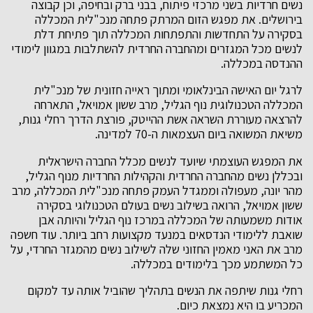
נשים חרדיות בשני מרכזי פיתוח, בבני ברק ובחיפה, וכן קבוצה
בירושלים. את מפגש הזום המרתק פתחה מנכ"לית המכללה
בסקירה על התחדשות והתפתחות המכללה תוך פתיחת דלת
לנשים מכל המגזרים ומהחברה החרדית להשתלבות במגוון לימודי
ההנדסה במכללה.
לרגל יום האישה הבינלאומי ומתוך ראייה חזונית של מנכ"לית
המכללה הטכנולוגית נוף הגליל, מרב ששון אמויאל, התארחה
להרצאה מעוררת השראה אשת ההייטק, פורצת הדרך רחלי גנות,
משיאת המשואה ביום העצמאות ה-70 למדינה.
את המפגש העוצמתי שיועד לנשים מכלל החברה הישראלית
ובכללן נשים מהחברה החרדית והקהילות החרדיות מנוף הגליל,
מהר יונה, מעפולה וממגדל העמק פתחה מנכ"לית המכללה, מרב
ששון אמויאל, הרואה בשילוב נשים בעולם הטכנולוגי בסקירה
אודות משמעותה של המכללה במרכז נוף הגליל והיותה אבן
שואבת ללימודי הנדסאים במנעד מקצועות רחב ביותר. עוד חשפה
מרב את האני מאמין החזוני שלה לשילוב נשים מהמגזר החרדי, על
כל המשתמע מכך בלימודים במכללה.
רחלי גנות שיתפה את הנשים בתהליך שהוביל אותה עד למקום
המכריע בו היא נמצאת כיום.