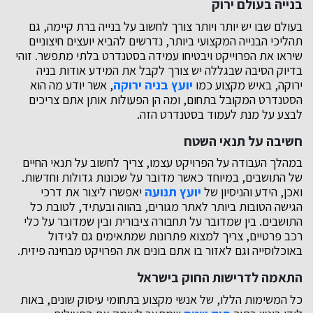
בנייה בעולם ירוק
בעולם שבו יש יותר ויותר צורך לחשוב על בנייה ברת קיימה, גם
תהליכי הבנייה המקצועי ביותר, נדרשים להביא יועצים חיצוניים
שיראו את הפרוייקט ויבטיחו עמידה בסטנדרט בלתי מתפשר. זוהי
בדיוק הסיבה שבגללה יש צורך לקבל את המידע אודות בניה
ירוקה, באיש מקצוע כמו
יועץ בניה ירוקה
, אשר יודע מה הוא
הסטנדרט המקובל בתחום, ומה הן הפעולות אותן אתם צריכים
לבצע על מנת לעמוד בסטנדרט הזה.
חשיבה על תנאי השטח
במהלך העבודה על הפרויקט עצמו, צריך לחשוב על תנאי החיים
של התושבים, במיוחד כאשר מדובר על שכונות גדולות וחדשות.
ואכן, הידע והניסיון של
יועץ תנועה
יאפשרו ליצור את דרכי
הגישה הטובות ביותר לאתר מגורים, בהווה ובעתיד, לטובת כל
התושבים. בין שמדובר על תחבורה ציבורית ובין שמדובר על כלי
רכב פרטיים, צריך למצוא פתרונות שמתאימים גם לגידול
באוכלוסייה וגם לאזור בו אתם בונים את הפרויקט מבחינה פיזית.
התאמה לדרישות החוק בישראל
כל המשימות הללו, של אנשי מקצוע בתחומי עיסוק שונים, באות