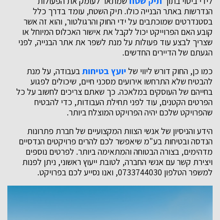
לידי ביטוי בתוך
תיק שטח
שמתאר לעומק את הפעולות
הנדרשות באתר הבנייה כולו. תיק השטח, עומד בדרך כלל
בסטנדרטים שמוכתבים על ידי החוק והרגולטור, והוא זה אשר
קובע האם הפרוייקט יכול לקבל את אישור האכלוס המיוחל או
שצריך לבצע עוד פעולות על מנת לשפר את אתר הבנייה, לפני
הגעתם של הדיירים החדשים.
כמו כן, החוק דורש ליווי של
יועץ בטיחות
בעבודה, על מנת
להבטיח שלא התרחשו אירועים מסכני חיים, שיכולים לפגוע
בחייהם של העוסקים במלאכה. כך שאתם צריכים לחשוב על כל
הפרטים הקטנים, עוד לפני תחילת העבודות, כדי להבטיח
שהפרויקט שלכם יהיה הפרויקט המוצלח ביותר.
הידע והניסיון של אנשי הצוות המקצועיים של חברת פתרונות
הנדסה ובטיחות בע"מ שיאפשר לכם להרים פרויקטים הנדסיים
מדהימים, בצורה הבטוחה והמתאימה ביותר. לפרטים נוספים
ויצירת קשר עם אנשי החברה, לטובת ייעוץ ראשוני, ניתן לפנות
למשפר הטלפון 0733744030, ואנו נסייע לכם בפרויקט.