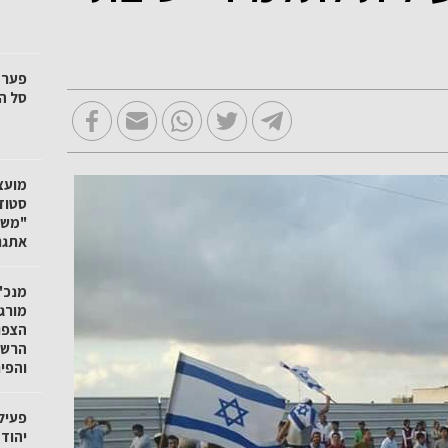
סל הק
"משק
אתגר
מנכ"ל
מורגנ
הצפו
הרשו
והפי
פעיל
יהוד