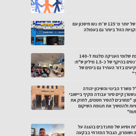
פער של יותר מ־125 ש״ח: נטו חיסכון עם
ניות הזול ביותר גם בעפולה
מועצת שלומי העניקה מלגות ל-140
סטודנטים בהיקף של כ-1.5 מיליון ש"ח:
יעים בדור העתיד גם בימים של
"
 משרד הבינוי והשיכון יהודה
שטרן קיים סיור עבודה מקיף ביישובי
ן: "מחויבים להסיר חסמים, לחזק את
יות ולהמשיך את תנופת השיקום
תוח"
ות וסיוע של מתנדבים בהגנה על
ה ושומרון, הגבול המזרחי בבקעה