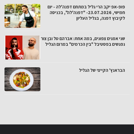
פופ-אפ יקב הרי גליל במתחם דפנה'לה - יום
חמישי, 23.07.2026- "דפנה'לה", בכניסה
לקיבוץ דפנה, בגליל העליון
שני אמנים צפונים, במה אחת: אברהם טל ובן צור
נפגשים בפסטיבל "בין הכרמים" במרום הגליל
הבראנץ' הקייצי של הגליל