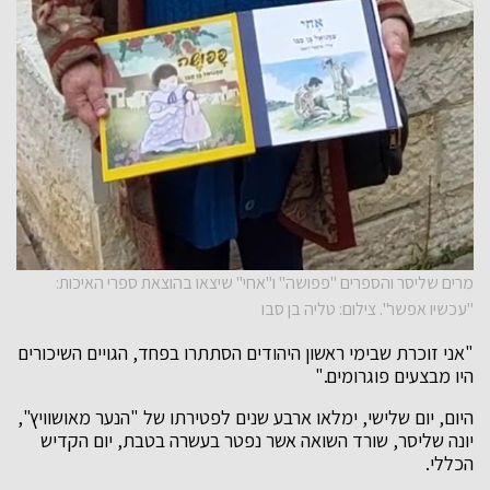
מרים שליסר והספרים "פפושה" ו"אחי" שיצאו בהוצאת ספרי האיכות:
"עכשיו אפשר". צילום: טליה בן סבו
"אני זוכרת שבימי ראשון היהודים הסתתרו בפחד, הגויים השיכורים
היו מבצעים פוגרומים."
היום, יום שלישי, ימלאו ארבע שנים לפטירתו של "הנער מאושוויץ",
יונה שליסר, שורד השואה אשר נפטר בעשרה בטבת, יום הקדיש
הכללי.