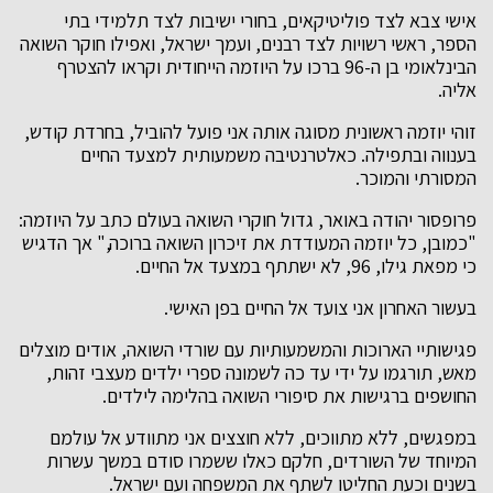
אישי צבא לצד פוליטיקאים, בחורי ישיבות לצד תלמידי בתי
הספר, ראשי רשויות לצד רבנים, ועמך ישראל, ואפילו חוקר השואה
הבינלאומי בן ה-96 ברכו על היוזמה הייחודית וקראו להצטרף
אליה.
זוהי יוזמה ראשונית מסוגה אותה אני פועל להוביל, בחרדת קודש,
בענווה ובתפילה. כאלטרנטיבה משמעותית למצעד החיים
המסורתי והמוכר.
פרופסור יהודה באואר, גדול חוקרי השואה בעולם כתב על היוזמה:
"כמובן, כל יוזמה המעודדת את זיכרון השואה ברוכה," אך הדגיש
כי מפאת גילו, 96, לא ישתתף במצעד אל החיים.
בעשור האחרון אני צועד אל החיים בפן האישי.
פגישותיי הארוכות והמשמעותיות עם שורדי השואה, אודים מוצלים
מאש, תורגמו על ידי עד כה לשמונה ספרי ילדים מעצבי זהות,
החושפים ברגישות את סיפורי השואה בהלימה לילדים.
במפגשים, ללא מתווכים, ללא חוצצים אני מתוודע אל עולמם
המיוחד של השורדים, חלקם כאלו ששמרו סודם במשך עשרות
בשנים וכעת החליטו לשתף את המשפחה ועם ישראל.