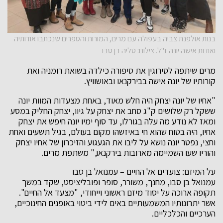
בנות אולפנת צביה בעפולה עם מרים, המורות והספרים שנכתבו אודותיה
ואודות אישה יונה ז"ל. צילום: טליה בן סבו
מרים שיתפה לסירוגין את סיפורה כילדה בשואת רומניה ואת
קורותיו של יונה אישה בבירקנאו ובאושוויץ.
"אחיו של יונה יצחק היה חלש מאוד, באחת מצעדות המוות יונה
ששקל רק שלושים ק"ג סחב את יצחק על גיוו, יצחק החליק במסע
ומאז לא נודע מה עלה בגורלו, עד סוף ימיו יונה חיפש את יצחק
אחיו, היה בטוח שהוא חי באיזשהו מקום בעולם, בגיל תשעים ואחת
וחצי, נפטר יונה נושא על ליבו את הגעגוע והזיכרון של אחיו יצחק
והוריו שעו השמיימה מארובות בירקנאו," משתפת מרים.
על המיזם: צועדים אל החיים – עמנואל בן סבו
עמנואל בן סבו, מחנך, משורר, סופר ופובליציסט, שקד במשך
תקופה ארוכה על יסוד מיזם ראשוני וייחודי, "מצעד אל החיים".
אשר יתרונותיו המשמעותיים באים לידי ביטוי באופנים החינוכיים,
הערכיים והכלכליים.