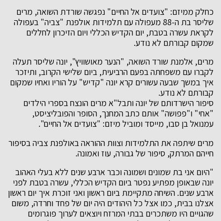
כחלק ממיזם: "צועדים אל החיים" נפגשה שורדת השואה, מרים
שליסר בת ה-88 מעפולה עם תלמידות אולפנת "צביה" בעפולה
לקראת עשרה בטבת, יום הקדיש הכללי ויום הזיכרון לחללים
שמקום קבורתם לא נודע.
מרים, אלמנת שורד השואה, "הנער מאושוויץ", יונה שליסר תעלה
לקברו עם משפחתה בפעם הרביעית, ביום שלישי הקרוב, ותיזכר
איך במשך שבעה עשורים קרא יונה "קדיש" על הוריו ואחיו שמקום
קבורתם לא נודע.
סיפור הישרדותם של יונה ותבל"א מרים הונצח בספרי הילדים
"אחי" ו"פפושה" אותם כתב המחנך, הסופר והפובליציסט,
עמנואל בן סבו, מייסד ומוביל מיזם: "צועדים אל החיים".
מרים שיתפה את התלמידות וצוות ההוראה באולפנת צביה בסיפור
חייהם המרתק, סיפור של גבורה, עוז ואמונה.
"היום אני בת שמונים ושמונה וכבר ארבע שנים ללא בעלי האהוב
יונה שבאופן מפתיע נפטר ביום הקדיש הכללי, עשרה בטבת לפני
ארבע שנים. השיחה מתקיימת ביום ראשון ואני זוכרת איך יום ראשון
אצלנו בבית, כמו אצל כל היהודים היה יום של פחד וחרדה, משום
שהגויים היו משתכרים בבתי המרזח ויוצאים לערוך פוגרומים