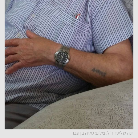
יונה שליסר ז"ל. צילום: טליה בן סבו