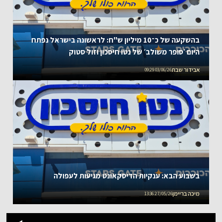
בהשקעה של כ־10 מיליון ש"ח: לראשונה בישראל נפתח
היום ׳סופר משולב׳ של נטו חיסכון וזול סטוק
אבידור שבת
03/06/26 09:29
בשבוע הבא: ענקיות הדיסקאונט מגיעות לעפולה
מיכה בריימן
27/05/26 13:36