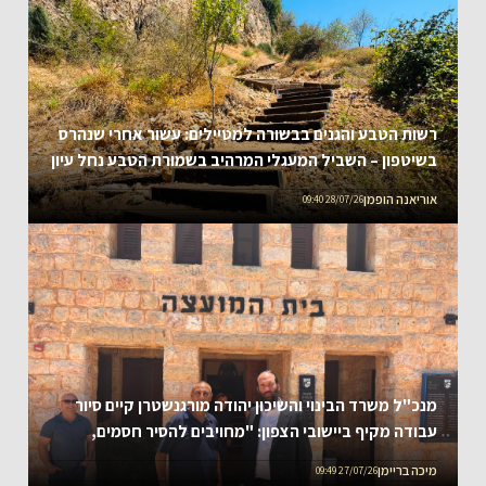
רשות הטבע והגנים בבשורה למטיילים: עשור אחרי שנהרס
בשיטפון – השביל המעגלי המרהיב בשמורת הטבע נחל עיון
נפתח מחדש
אוריאנה הופמן
28/07/26 09:40
מנכ"ל משרד הבינוי והשיכון יהודה מורגנשטרן קיים סיור
עבודה מקיף ביישובי הצפון: "מחויבים להסיר חסמים,
לחזק את הרשויות ולהמשיך את תנופת השיקום והפיתוח"
מיכה בריימן
27/07/26 09:49