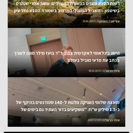
רשות הטבע והגנים בבשורה למטיילים: עשור אחרי שנהרס
בשיטפון – השביל המעגלי המרהיב בשמורת הטבע נחל עיון
נפתח מחדש
אוריאנה הופמן
28/07/26 09:40
הישג בינלאומי לאקדמית צפת: ד"ר בועז מילר מונה לעורך
בכתב עת מדעי מוביל בעולם
איתי הראל
28/07/26 09:33
מועצת שלומי העניקה מלגות ל-140 סטודנטים בהיקף של
כ-1.5 מיליון ש"ח: "משקיעים בדור העתיד גם בימים של
אתגר"
איתי הראל
27/07/26 10:07