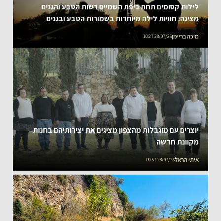
לילות קסומים תחת כיפת השמיים רשות הטבע והגנים
מציגה: חוויות לילה מיוחדות בשמורות הטבע ובגנים
הלאומיים ברחבי הארץ, עם שיאו של מופע הפרסאידים –
מיכה בריימן
28/07/26 10:27
מטר המטאורים המרהיב של הקיץ תצפיות כוכבים לכל
המשפחה במוקדי פעילות, מצפון ועד דרום ראשון עד
חמישי 09-14 באוגוסט 2026
יוצרים עם מוגבלות מהצפון מציגים את יצירותיהם בחנות
מקוונת חדשה
איתי הראל
28/07/26 09:57