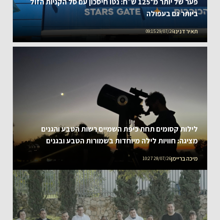
פער של יותר מ־125 ש״ח: נטו חיסכון עם סל הקניות הזול
ביותר גם בעפולה
תאיר דנינו
29/07/26 09:15
לילות קסומים תחת כיפת השמיים רשות הטבע והגנים
מציגה: חוויות לילה מיוחדות בשמורות הטבע ובגנים
הלאומיים ברחבי הארץ, עם שיאו של מופע הפרסאידים –
מיכה בריימן
28/07/26 10:27
מטר המטאורים המרהיב של הקיץ תצפיות כוכבים לכל
המשפחה במוקדי פעילות, מצפון ועד דרום ראשון עד
חמישי 09-14 באוגוסט 2026