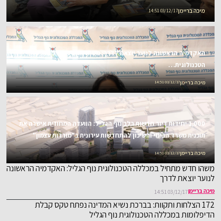
להנדסת תעשייה וניהול מהמכללה הטכנולוגית נוף הגליל
מיכה בריימן
03/12/17 14:51
במפעל "ארדן שנאים"
האקדמיה הראשונה לנוער יוצאת לדרך: משהו חדש מתחיל במכללה
הטכנולוגית…
מיכה בריימן
03/12/17 14:51
1,000 יחידות דיור חדשות בלב נוף הגליל: הוועדה המחוזית אישרה את
תוכנית משרד הבינוי והשיכון להתחדשות עירונית ב"מורדות עצמון"
מיכה בריימן
03/12/17 14:51
משהו חדש מתחיל במכללה הטכנולוגית נוף הגליל: האקדמיה הראשונה
לנוער יוצאת לדרך
מיכה בריימן
03/12/17 14:51
172 הצלחות ותקוות: בברכת נשיא המדינה נפתח טקס קבלת
הדיפלומות במכללה הטכנולוגית נוף הגליל