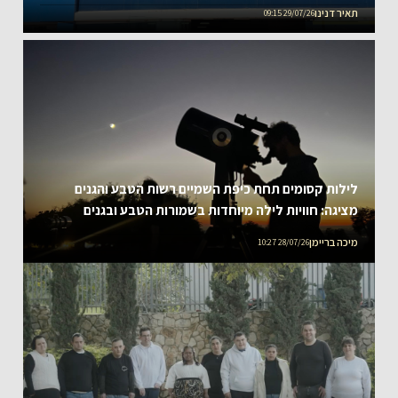
תאיר דנינו
29/07/26 09:15
לילות קסומים תחת כיפת השמיים רשות הטבע והגנים
מציגה: חוויות לילה מיוחדות בשמורות הטבע ובגנים
הלאומיים ברחבי הארץ, עם שיאו של מופע הפרסאידים –
מיכה בריימן
28/07/26 10:27
מטר המטאורים המרהיב של הקיץ תצפיות כוכבים לכל
המשפחה במוקדי פעילות, מצפון ועד דרום ראשון עד
חמישי 09-14 באוגוסט 2026