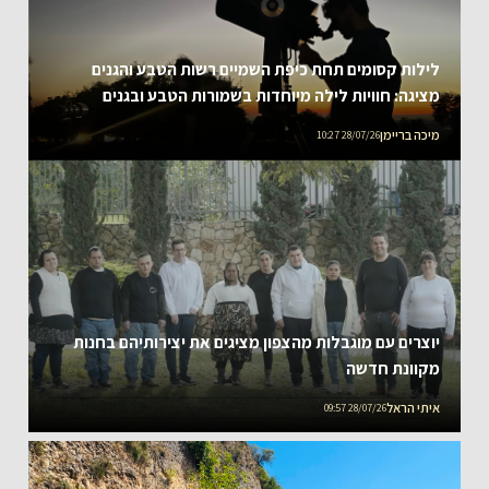
לילות קסומים תחת כיפת השמיים רשות הטבע והגנים
מציגה: חוויות לילה מיוחדות בשמורות הטבע ובגנים
הלאומיים ברחבי הארץ, עם שיאו של מופע הפרסאידים –
מיכה בריימן
28/07/26 10:27
מטר המטאורים המרהיב של הקיץ תצפיות כוכבים לכל
המשפחה במוקדי פעילות, מצפון ועד דרום ראשון עד
חמישי 09-14 באוגוסט 2026
יוצרים עם מוגבלות מהצפון מציגים את יצירותיהם בחנות
מקוונת חדשה
איתי הראל
28/07/26 09:57