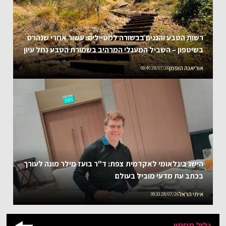
רשות הטבע והגנים בבשורה למטיילים: עשור אחרי שנהרס
בשיטפון – השביל המעגלי המרהיב בשמורת הטבע נחל עיון
נפתח מחדש
אוריאנה הופמן
28/07/26 09:40
הישג בינלאומי לאקדמית צפת: ד"ר בועז מילר מונה לעורך
בכתב עת מדעי מוביל בעולם
איתי הראל
28/07/26 09:33
גליל תחתון