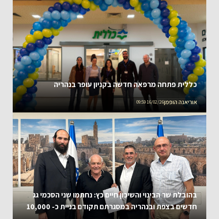
כללית פתחה מרפאה חדשה בקניון עופר בנהריה
אוריאנה הופמן
16/02/26 09:59
בהובלת שר הבינוי והשיכון חיים כץ: נחתמו שני הסכמי גג
חדשים בצפת ובנהריה במסגרתם תקודם בניית כ- 10,000
יח"ד חדשות והשקעה כוללת של למעלה מ-4 מיליארד ₪