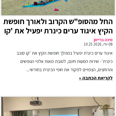
החל מהסופ"ש הקרוב ולאורך חופשת
הקיץ איגוד ערים כינרת יפעיל את 'קו
סובב כינרת' שאטל הסעות חינם -
מיכה בריימן
08 יולי, 2026 10:25
לטובת הנופשים בחופי הכינרת החל
איגוד ערים כינרת יפעיל במהלך חופשת הקיץ את 'קו סובב
מה-10.7 ועד ה-27.8
כינרת'- שירות הסעות חינם, לטובת מאות אלפי הנופשים
והרוחצים, הצפויים לפקוד את חופי הכינרת בחודשי...
לקריאת הכתבה »