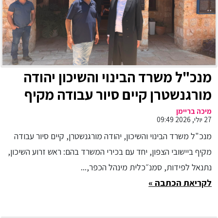
מנכ"ל משרד הבינוי והשיכון יהודה
מורגנשטרן קיים סיור עבודה מקיף
ביישובי הצפון: "מחויבים להסיר
מיכה בריימן
27 יולי, 2026 09:49
חסמים, לחזק את הרשויות ולהמשיך
מנכ"ל משרד הבינוי והשיכון, יהודה מורגנשטרן, קיים סיור עבודה
את תנופת השיקום והפיתוח"
מקיף ביישובי הצפון, יחד עם בכירי המשרד בהם: ראש זרוע השיכון,
נתנאל לפידות, סמנ״כלית מינהל הכפר,...
לקריאת הכתבה »