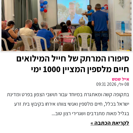
סיפורו המרתק של חייל המילואים
חיים מלספין המציין 1000 ימי
מילואים בעזה ולבנון כשהוא ממשיך
אייל שמש
08 יולי, 2026 09:31
להילחם, לשקם, ולבנות גשרים בין
בתקופה קשה ומאתגרת במיוחד עבור תושבי הצפון בפרט ומדינת
ישראל לעולם
ישראל בכלל, חיים מלספין ואנשי צוותו אירחו בקיבוץ בית זרע
בגליל מאות מתנדבים ושגרירי רצון טוב...
לקריאת הכתבה »