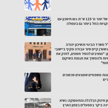
פער של יותר מ־125 ש״ח: נטו חיסכון עם
ניות הזול ביותר גם בעפולה
 משרד הבינוי והשיכון יהודה
שטרן קיים סיור עבודה מקיף ביישובי
ן: "מחויבים להסיר חסמים, לחזק את
יות ולהמשיך את תנופת השיקום
תוח"
נות משפטיים שמונעים סכסוכים
רים
ן חיזוק הכלכלה והתעסוקה: נשיא
נה ביקר במפעלים בצפון הארץ