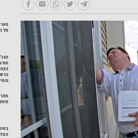
סל הק
מנכ"ל
מורגנ
הצפו
הרשו
והפי
פתרו
מיות
בסימ
המדי