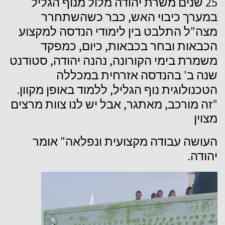
25
שנים
משרת
יהודה
מלול
מנוף
הגליל
,
במערך
כיבוי
האש
כבר
כשהשתחרר
"
מצה
ל
התלבט
בין
לימודי
הנדסה
למקצוע
,
,
הכבאות
ובחר
בכבאות
כיום
כמפקד
,
,
משמרת
בימי
הקורונה
נהנה
יהודה
סטודנט
'
שנה
ב
בהנדסה
אזרחית
במכללה
.
,
הטכנולוגית
נוף
הגליל
ללמוד
באופן
מקוון
,
,
"
זה
מורכב
מאתגר
אבל
יש
לנו
צוות
מרצים
מצוין
"
העושה
עבודה
מקצועית
ונפלאה
אומר
.
יהודה