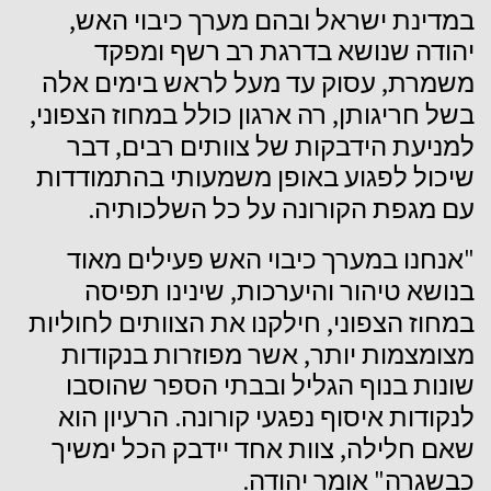
,
במדינת
ישראל
ובהם
מערך
כיבוי
האש
יהודה
שנושא
בדרגת
רב
רשף
ומפקד
,
משמרת
עסוק
עד
מעל
לראש
בימים
אלה
,
,
בשל
חריגותן
רה
ארגון
כולל
במחוז
הצפוני
,
למניעת
הידבקות
של
צוותים
רבים
דבר
שיכול
לפגוע
באופן
משמעותי
בהתמודדות
.
עם
מגפת
הקורונה
על
כל
השלכותיה
"
אנחנו
במערך
כיבוי
האש
פעילים
מאוד
,
בנושא
טיהור
והיערכות
שינינו
תפיסה
,
במחוז
הצפוני
חילקנו
את
הצוותים
לחוליות
,
מצומצמות
יותר
אשר
מפוזרות
בנקודות
שונות
בנוף
הגליל
ובבתי
הספר
שהוסבו
.
לנקודות
איסוף
נפגעי
קורונה
הרעיון
הוא
,
שאם
חלילה
צוות
אחד
יידבק
הכל
ימשיך
.
"
כבשגרה
אומר
יהודה