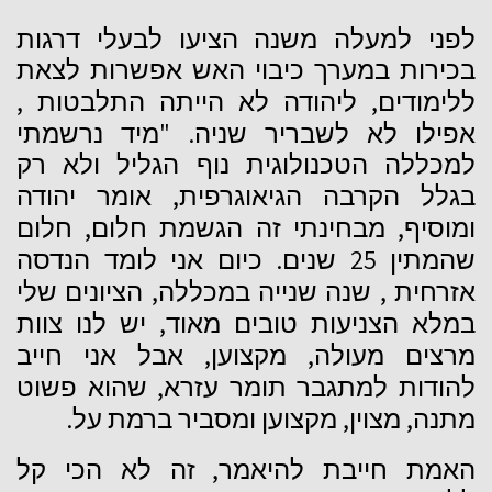
לפני
למעלה
משנה
הציעו
לבעלי
דרגות
בכירות
במערך
כיבוי
האש
אפשרות
לצאת
,
,
ללימודים
ליהודה
לא
הייתה
התלבטות
. "
אפילו
לא
לשבריר
שניה
מיד
נרשמתי
למכללה
הטכנולוגית
נוף
הגליל
ולא
רק
,
בגלל
הקרבה
הגיאוגרפית
אומר
יהודה
,
,
ומוסיף
מבחינתי
זה
הגשמת
חלום
חלום
.
25
שהמתין
שנים
כיום
אני
לומד
הנדסה
,
,
אזרחית
שנה
שנייה
במכללה
הציונים
שלי
,
במלא
הצניעות
טובים
מאוד
יש
לנו
צוות
,
,
מרצים
מעולה
מקצוען
אבל
אני
חייב
,
להודות
למתגבר
תומר
עזרא
שהוא
פשוט
.
,
,
מתנה
מצוין
מקצוען
ומסביר
ברמת
על
,
האמת חייבת להיאמר
זה לא הכי קל