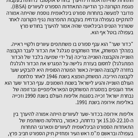
מגפת הקורונה כך הודיעה התאחדות הספורט לעיוורים (IBSA).
מדובר למעשה בתחרות ספורט בינלאומית נוספת שהייתה אמורה
להתקיים בעפולה ונדחית בעקבות התפרצות נגיף הקורונה לאחר
שטורניר הטניס הבינלאומי שהיה אמור להיערך בחודש מרץ
בעפולה בוטל אף הוא.
"כדור שער" הוא ענף ספורט בו משתתפים עיוורים ולקויי ראייה.
במהלך המשחק, אחד השחקנים מגלגל את הכדור לעבר הקבוצה
השנייה והקבוצה השנייה צריכה (על ידי שמיעה בלבד של הכדור
המתגלגל) לחסום בעזרת גלישה על המגרש את הכדור ולגלגלו
בחזרה לקבוצה השנייה כאשר המטרה הסופית היא להבקיע שער
לקבוצה היריבה. המשחק הומצא בשנת 1946 לאחר מלחמת
העולם השנייה והגיע לישראל בשנות השמונים. ענף הכדור שער הוא
אחד הענפים במסגרת המשחקים הפאראלימפיים וברזומה של
נבחרת ישראל זכייה בסגנות אליפות העולם בשנת 1990 וזכייה
באליפות אירופה בשנת 1991.
אליפות אירופה בכדור-שער לעיוורים הייתה אמורה להיערך בין
ה-15.10-22.10 אך נדחתה, כאמור, בהחלטה משותפת של
התאחדות הספורט הבינלאומית לעיוורים ומארגני התחרות
בעפולה ובראשם מ"מ ראש העיר ומחזיק תיק הספורט חביב פרץ,