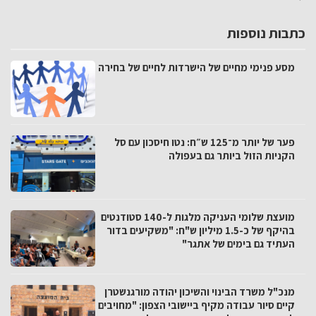
כתבות נוספות
מסע פנימי מחיים של הישרדות לחיים של בחירה
פער של יותר מ־125 ש״ח: נטו חיסכון עם סל
הקניות הזול ביותר גם בעפולה
מועצת שלומי העניקה מלגות ל-140 סטודנטים
בהיקף של כ-1.5 מיליון ש"ח: "משקיעים בדור
העתיד גם בימים של אתגר"
מנכ"ל משרד הבינוי והשיכון יהודה מורגנשטרן
קיים סיור עבודה מקיף ביישובי הצפון: "מחויבים