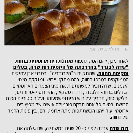
קרדיט: הלאונג של טנא
לאחר מכן, ייהנו המשתתפות
מסדנת ריח ארומטית בחוות
"שדה לבנדר"
בהדרכתה של היזמית רות שדה, בעלים
ומקימת החווה,
שתתקיים ב"הלבנדריה"- במבני אבן עתיקים
הממוקמים במרכז החווה, בהם מתקני ייבוש, ומזקקת מיצוי
השמנים. שדה תכיר למשתתפות את מיני הצמחים הארומטיים
הגדלים בחווה- הלבנדר, ורד דמשקאי, ההידרוסול-מי ורדים,
והליקריסום, תדריך על חוש הריח ומשמעותו, ועל היסטוריית הכנת
הבושם. בסיום כל אחת תרקח פורמולה אישית של מפיץ ריח
ארומטי. עוד ייהנו המשתתפות מתה ארומטי חם, בין פינות החמד
של החווה.
רות שדה
עבדה לפני כ- 20 שנים במשתלה, שם גילתה את