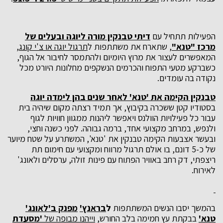
הפעילות תתחיל עם
דיתי טבנקין מורה ליוגה ובעלים של
מרכז "טנא"
, שתארח את משתתפות ל
תרגול יוגה או צ'י קונג,
המאפשרים לעצור את מרוץ היומיום ולהתמסר לחיבור אל הגוף,
כשברקע מטעי התפוח והכרמים הנשקפים מחלונות היורט מכל
נקודה בה עומדים.
טבנקין הקימה את 'טנא' לאחר שנים בהן לימדה יוגה
בסטודיו קטן ששכרה בקיבוץ, אך תמיד רצתה מקום שיהיה בית
עבור כל פעילויות הוולנס ויאפשר ליהנות ממגוון חוויות לגוף
ולנפש, במרחב מקצועי אחד, ברמה גבוהה. לפני כשנה וחצי,
ובעשר אצבעות הקימה טבנקין את 'טנא', המשתרע על שטח מיוער
של כ-5 דונם, בו אולם תרגול מרווח ומקצועי עם חימום תת
ריצפתי, דק רחב באוויר הפתוח עם פינות זולה, ערסלים ולאונג'
לאירוח.
בהמשך יסבו הנשים המשתתפות
ל
בראנץ'
מפנק ב'לאונג'
טנא'
בבקתת עץ חמימה בלב החורש,
וייהנו מבופה של
'מסעדת