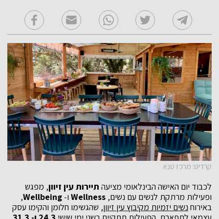
קרדיט: מרכז טנא
לכבוד יום האישה הבינלאומי מציעה
תיירות עין זיוון
, מפגש
ופעילות מרתקת לנשים עם נשים,
Wellness
ו-
Wellbeing
,
באירוח
נשים יזמיות מקיבוץ עין זיוון
, שהגשימו חלומן והקימו עסק
עצמאי לתפארת.
הפעילות תתקיים בשני ימי שישי
24.3 ו- 31.3
.