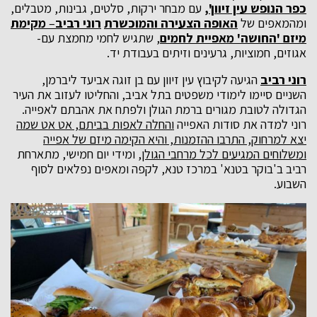
כפר הנופש עין זיוון'
,
עם מבחר ירקות, סלטים, גבינות, מטבלים,
ומהמאפים של
האופה הצעירה
והמוכשרת
רוני רביב
–
מקימת
מיזם 'החושה' מאפיית לחמים
, שתגיש לחמי מחמצת עם-
אגוזים, חמוציות, גרעינים וזיתים בעבודת יד.
רוני רביב
הגיעה לקיבוץ עין זיוון עם בן זוגה אביעד ליברמן,
השניים סיימו לימודי משפטים בתל אביב, והחליטו לעזוב את העיר
הגדולה לטובת מגורים ברמת הגולן ולפתח את אהבתם לאפייה.
רוני למדה את סודות האפייה
והחלה לאפות בביתם, אט אט שמה
יצא למרחוק, התרבו ההזמנות, והיא הקימה מיזם של אפייה
ומשלוחים המגיעים לכל מרחבי הגולן
, ומידי יום חמישי, מתארחת
רביב ב'בוקר בטנא' במרכז טנא, לקפה ומאפים נפלאים לסוף
השבוע.