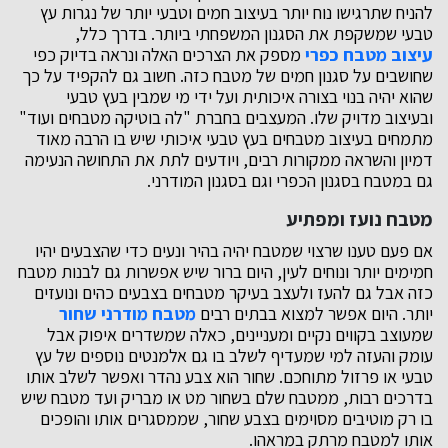
להניח שתרגישו נוח יותר בעיצוב חמים וטבעי יותר של נגרות עץ
טבעי שמשקפת את הסגנון המשפחתי ביותר. בדרך כלל,
עיצוב מטבח כפרי
מספק את הצרכים האלה ונראה בדיוק כפי
שחושבים על סגנון חמים של מטבח כזה. חשוב גם להקפיד על כך
שהוא יהיה בנוי בצורה איכותית ועל ידי מי שמבין בעץ טבעי
ובעיצוב מדויק שלו. המעצבים בחברת "לה בוטיקה מטבחים ועוד"
מתמחים בעיצוב מטבחים בעץ טבעי איכותי שיש בו הרבה מאוד
דמיון והשראה ממקורות רבים, ויודעים לתת את התחושה הנעימה
גם במטבח בסגנון הכפרי וגם בסגנון המודרני.
מטבח נועז ומפתיע
אם פעם טענו שרצוי שמטבח יהיה בהיר ונעים כדי שהצבעים יהיו
חמימים יותר ונוחים לעין, היום ברור שיש אפשרות גם לבנות מטבח
כזה אבל גם להעז ולעצב בעיקר מטבחים בצבעים כהים ונועזים
יותר. היום אפשר למצוא בבתים רבים
מטבח מודרני שחור
שמעוצב בקווים נקיים ומעניינים, כאלה שמשדרים איפוק אבל
עומק והעזה למי שמעדיף לשלב בו גם אלמנטים נוספים של עץ
טבעי או פרזול מתוחכם. שחור הוא צבע נהדר ואפשר לשלב אותו
בדרכים רבות, ממטבח שלם בשחור מט או מבריק ועד מטבח שיש
בו רק מוטיבים מסוימים בצבע שחור, שממסגרים אותו והופכים
אותו למטבח מרתק במראהו.