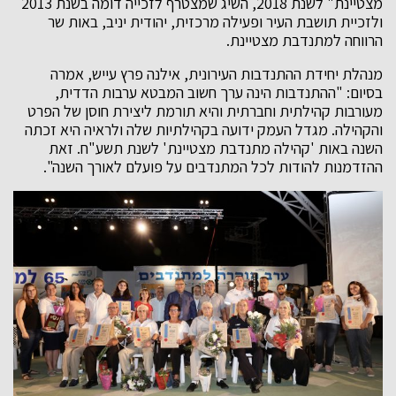
מצטיינת" לשנת 2018, השיג שמצטרף לזכייה דומה בשנת 2013
ולזכיית תושבת העיר ופעילה מרכזית, יהודית יניב, באות שר
הרווחה למתנדבת מצטיינת.
מנהלת יחידת ההתנדבות העירונית, אילנה פרץ עייש, אמרה
בסיום: "ההתנדבות הינה ערך חשוב המבטא ערבות הדדית,
מעורבות קהילתית וחברתית והיא תורמת ליצירת חוסן של הפרט
והקהילה. מגדל העמק ידועה בקהילתיות שלה ולראיה היא זכתה
השנה באות 'קהילה מתנדבת מצטיינת' לשנת תשע"ח. זאת
ההזדמנות להודות לכל המתנדבים על פועלם לאורך השנה".