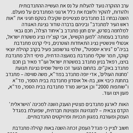
ערב ההוקרה נועד להעלות על נס את העשייה ההתנדבותית
ולהודות, להוקיר ולשבח את כלל ארגוני המתנדבים על פועלם.
השנה נבחרו 11 מתנדבים מצטיינים שקיבלו בטקס חגיגי את "אות
ראש העיר למתנדב" וביניהם ברברה טודור נציגת האגודה
למלחמה בסרטן, יורם חנון מתנדב ב'איחוד הצלה', חכם גבאי
מתנדב בעמותה 'למען הקשיש', אבי קוצ'ירו נציג משטרת ישראל,
אנטולי ווינשטיין נציג התאחדות הווטרנים, נילי קרנט מתנדבת
בביה"ס "גיורא יוספטל", שלמי גורשומוב פעיל בקרב קהילת יוצאי
קווקז, תמר שקלי מתנדבת במועצה הדתית, מימי דולב מתנדבת
בויצו, רפאל בניון מתנדב במשטרת ישראל ועו"ד מאיר בן חכם
מתנדב באק"ים. בתחום הנוער זכו מישל שמיס נציגת תנועת
'מחנות העולים', אדי יופה מתנדב במד"א, משה סוויסה – מתנדב
בתחנת כיבוי אש, בת-אל אוסדון מתנדבת בבית הספר, מד"א
ו"שותפות 2000" וכן אבישג מורד מתנדבת בבית הספר, מד"א,
מעון ויצו ועוד.
האות לארגון מתנדבים מצטיין הוענק השנה למכינה 'הישראלית'
הקדם צבאית – למנהיגות ומצוינות חברתית, שפועלת במגדל
העמק ומעורבת במגוון תכניות ופרויקטים התנדבותיים.
חשוב לציין כי מגדל העמק זכתה השנה באות קהילה מתנדבת