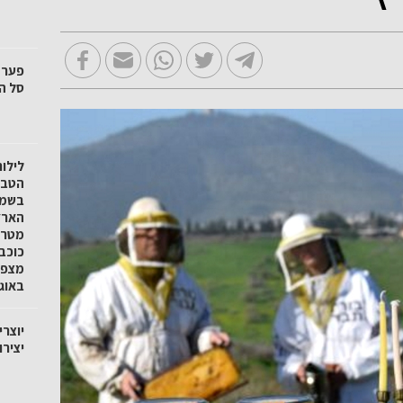
סל הק
לילו
הטבע 
בשמו
הארץ
מטר 
כוכב
באוגוסט
יוצרי
יציר