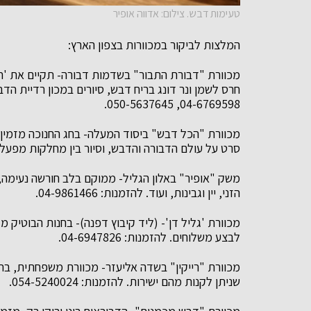
טעימות דבש. צילום: אדווה אופיר
המלצות לביקור במכוורות בצפון הארץ:
מכוורת "דבורת התבור" בשדמות דבורה- תקיים את 'חגי
חרס לשמן ונר דונג בריח דבש, סיורים במכון רדיית הד
04-6769598, 050-5637645.
מכוורת "הכל דבש" ביסוד המעלה- בחג החנוכה מזמין ה
סרט על עולם הדבורה והדבש, וסיור בין מחלקות מפעל הדבש. לה
משק "אופיר" באלון הגליל- ממוקם בלב חורשה נעימה, 
הזני, יין וגבינות, ועוד. להזמנות: 04-9861466.
מכוורת 'גליל דן'- (ליד קיבוץ דפנה)- בחנות הבוטיק מג
לבצע משלוחים. להזמנות: 04-6947826.
מכוורת "רייקין" בשדה אליעזר- מכוורת משפחתית, בת 
שניתן לקנות מהם ישירות. להזמנות: 054-5240024.