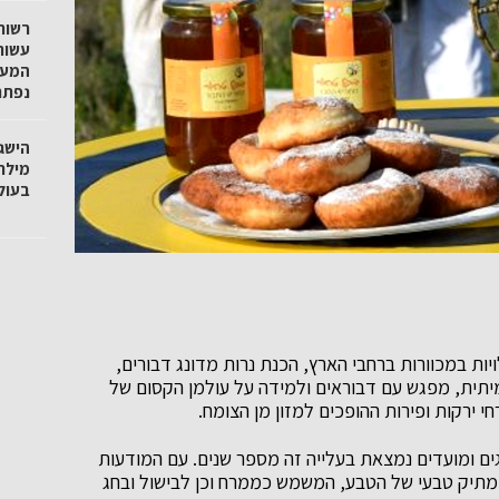
רשות
עשור
המעג
נפתח
הישג
מילר
בעול
ות במכוורות ברחבי הארץ, הכנת נרות מדונג דבורים,
מיתית, מפגש עם דבוראים ולמידה על עולמן הקסום של
ירקות ופירות ההופכים למזון מן הצומח.
ם ומועדים נמצאת בעלייה זה מספר שנים. עם המודעות
ממתיק טבעי של הטבע, המשמש כממרח וכן לבישול ובחג